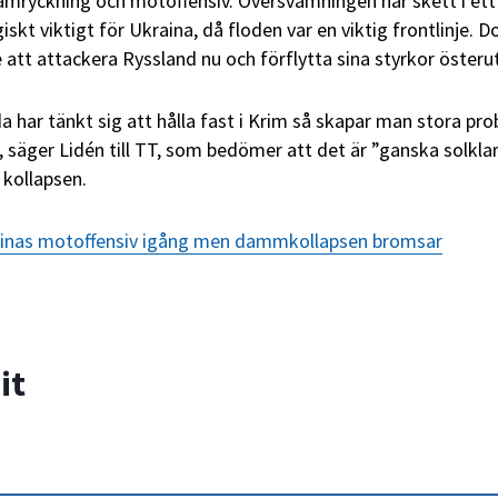
amryckning och motoffensiv. Översvämningen har skett i ett
kt viktigt för Ukraina, då floden var en viktig frontlinje. D
 att attackera Ryssland nu och förflytta sina styrkor österut
a har tänkt sig att hålla fast i Krim så skapar man stora pr
, säger Lidén till TT, som bedömer att det är ”ganska solklar
 kollapsen.
ainas motoffensiv igång men dammkollapsen bromsar
it