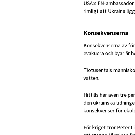
USA:s FN-ambassadör Ro
rimligt att Ukraina lig
Konsekvenserna
Konsekvenserna av förö
evakuera och byar är he
Tiotusentals människor 
vatten.
Hittills har även tre 
den ukrainska tidning
konsekvenser för ekol
För kriget tror Peter 