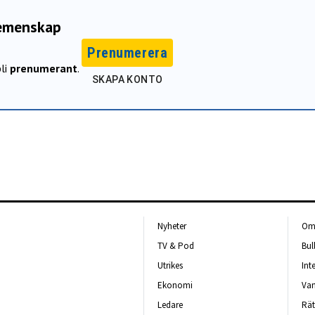
gemenskap
Prenumerera
li
prenumerant
.
SKAPA KONTO
Nyheter
Om 
TV & Pod
Bul
Utrikes
Int
Ekonomi
Van
Ledare
Rät