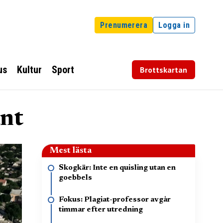
Prenumerera
Logga in
us
Kultur
Sport
Brottskartan
änt
Mest lästa
Skogkär: Inte en quisling utan en
goebbels
Fokus: Plagiat-professor avgår
timmar efter utredning