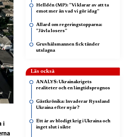
Helldén (MP): ”Vi klarar av att ta
emot mer än vad vi gör idag”
Allard om regeringstopparna:
”Jävla losers”
Gruvhålsmannen fick tänder
utslagna
Läs också
ANALYS: Ukrainakrigets
realiteter och en långtidsprognos
Gästkrönika: Invaderar Ryssland
Ukraina efter nyår?
Ett år av blodigt krig i Ukraina och
 i
inget slut i sikte
erna