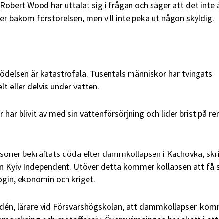
bert Wood har uttalat sig i frågan och säger att det inte 
ger bakom förstörelsen, men vill inte peka ut någon skyldig.
delsen är katastrofala. Tusentals människor har tvingats
lt eller delvis under vatten.
har blivit av med sin vattenförsörjning och lider brist på re
personer bekräftats döda efter dammkollapsen i Kachovka, skr
en Kyiv Independent. Utöver detta kommer kollapsen att få 
ogin, ekonomin och kriget.
Lidén, lärare vid Försvarshögskolan, att dammkollapsen ko