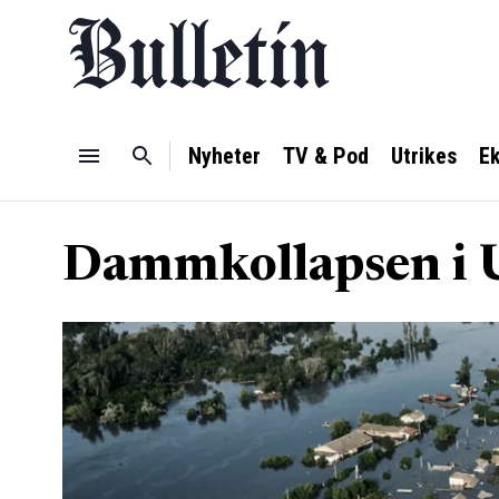
Nyheter
TV & Pod
Utrikes
E
Dammkollapsen i U