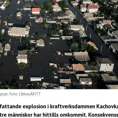
psat. Foto: Libkos/AP/TT
mfattande explosion i kraftverksdammen Kachovka
re människor har hittills omkommit. Konsekvens