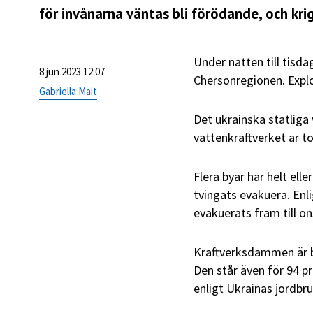
för invånarna väntas bli förödande, och kr
Under natten till tisd
8 jun 2023 12:07
Chersonregionen. Expl
Gabriella Mait
Det ukrainska statliga
vattenkraftverket är t
Flera byar har helt ell
tvingats evakuera. Enl
evakuerats fram till o
Kraftverksdammen är b
Den står även för 94 p
enligt Ukrainas jordbr