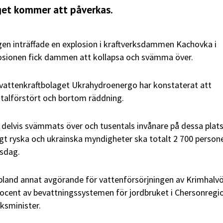
iget kommer att påverkas.
agen inträffade en explosion i kraftverksdammen Kachovka i
osionen fick dammen att kollapsa och svämma över.
 vattenkraftbolaget Ukrahydroenergo har konstaterat att
otalförstört och bortom räddning.
er delvis svämmats över och tusentals invånare på dessa plats
igt ryska och ukrainska myndigheter ska totalt 2 700 person
nsdag.
land annat avgörande för vattenförsörjningen av Krimhalvö
rocent av bevattningssystemen för jordbruket i Chersonregi
uksminister.