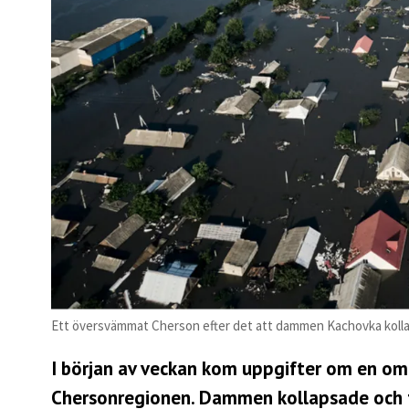
Ett översvämmat Cherson efter det att dammen Kachovka kolla
I början av veckan kom uppgifter om en o
Chersonregionen. Dammen kollapsade och t