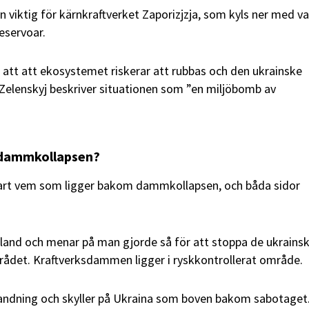
 viktig för kärnkraftverket Zaporizjzja, som kyls ner med v
eservoar.
 att att ekosystemet riskerar att rubbas och den ukrainske
Zelenskyj beskriver situationen som ”en miljöbomb av
 dammkollapsen?
lart vem som ligger bakom dammkollapsen, och båda sidor
sland och menar på man gjorde så för att stoppa de ukrains
rådet. Kraftverksdammen ligger i ryskkontrollerat område.
blandning och skyller på Ukraina som boven bakom sabotaget