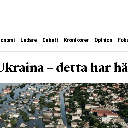
konomi
Ledare
Debatt
Krönikörer
Opinion
Fok
kraina – detta har h