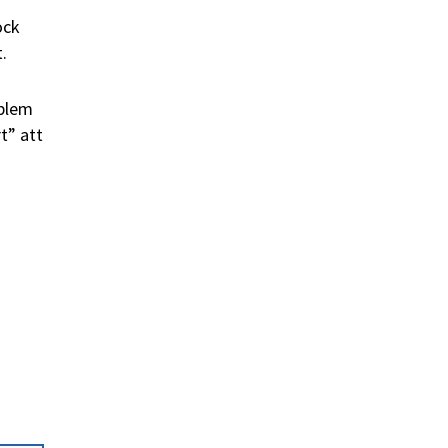
ock
.
oblem
t” att