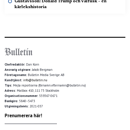
Gustavsson: Donald Trump och valfusk – en
kärlekshistoria
Chefredaktör:
Dan Korn
Ansvarig utgivare:
Jakob Bergman
Företagsnamn:
Bulletin Media Sverige AB
Kundtjänst:
info@bulletin.nu
Tips:
Mejla reportrarna (förnamn.efternamn@bulletin.nu)
Adress:
Mailbox 410, 111 73 Stockholm
Organisationsnummer:
559367-0671
Bankgiro:
5840–5473
Utgivningsbevis:
2021-037
Prenumerera här!
*********************************************