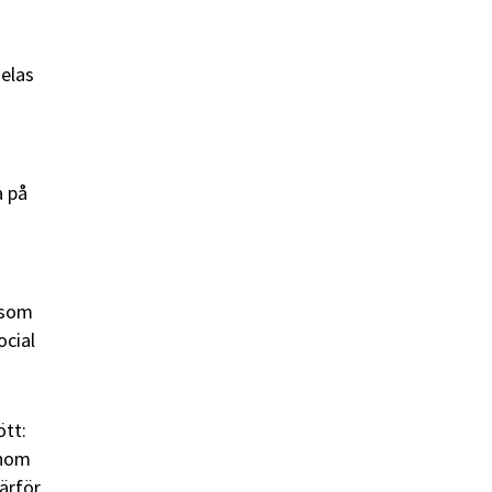
elas
a på
 som
ocial
ött:
onom
därför