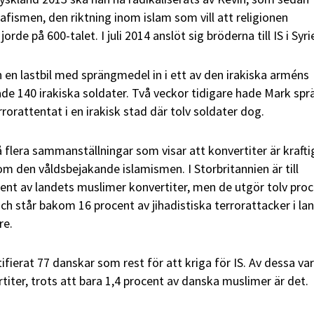
alafismen, den riktning inom islam som vill att religionen
de på 600-talet. I juli 2014 anslöt sig bröderna till IS i Syri
n en lastbil med sprängmedel in i ett av den irakiska arméns
e 140 irakiska soldater. Två veckor tidigare hade Mark spr
 terrorattentat i en irakisk stad där tolv soldater dog.
å flera sammanställningar som visar att konvertiter är krafti
m den våldsbejakande islamismen. I Storbritannien är till
ent av landets muslimer konvertiter, men de utgör tolv pro
 och står bakom 16 procent av jihadistiska terrorattacker i la
re.
fierat 77 danskar som rest för att kriga för IS. Av dessa var
rtiter, trots att bara 1,4 procent av danska muslimer är det.