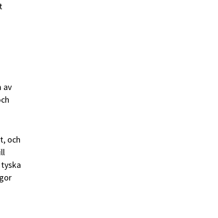
t
m av
och
t, och
ll
 tyska
egor