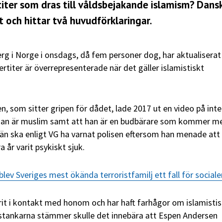
iter som dras till våldsbejakande islamism? Dans
 och hittar två huvudförklaringar.
g i Norge i onsdags, då fem personer dog, har aktualiserat
rtiter är överrepresenterade när det gäller islamistiskt
, som sitter gripen för dådet, lade 2017 ut en video på inte
han är muslim samt att han är en budbärare som kommer m
än ska enligt VG ha varnat polisen eftersom han menade att
 år varit psykiskt sjuk.
blev Sveriges mest ökända terroristfamilj ett fall för sociale
arit i kontakt med honom och har haft farhågor om islamisti
sstankarna stämmer skulle det innebära att Espen Andersen