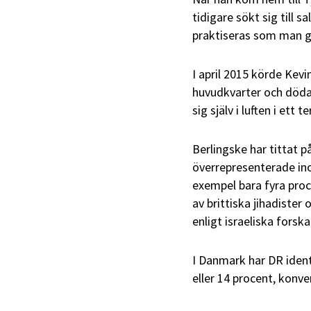
tidigare sökt sig till s
praktiseras som man gjor
I april 2015 körde Kevi
huvudkvarter och dödad
sig själv i luften i ett
Berlingske har tittat p
överrepresenterade ino
exempel bara fyra proc
av brittiska jihadister
enligt israeliska forska
I Danmark har DR identi
eller 14 procent, konve