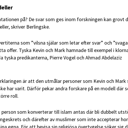
eller
ntationen på? De svar som ges inom forskningen kan grovt d
ller, skriver Berlingske.
ertiterna som ”vilsna själar som letar efter svar” och ”svaga
tta offer. Tyska Kevin och Mark hamnade till exempel i klorn
da tyska predikanterna, Pierre Vogel och Ahmad Abdelaziz
klaringen är att den utmålar personer som Kevin och Mark
ke har varit. Därför pekar andra forskare på en modell där s
örre roll.
– person som konverterar till islam antas där bli dubbelt utst
ngeskrets och därefter av muslimer som inte accepterar h
ina egna. För att bevisa sin religiösa övertygelse söker sig 