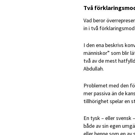
Två förklaringsmod
Vad beror överreprese
in i två förklaringsmode
I den ena beskrivs konv
människor” som blir lä
två av de mest hatfyll
Abdullah.
Problemet med den för
mer passiva än de kans
tillhörighet spelar en st
En tysk – eller svensk 
både av sin egen umgä
eller henne som en av s