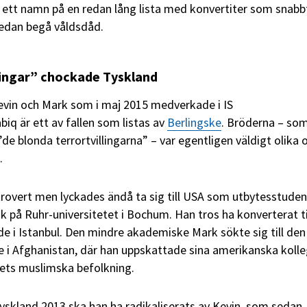
re ett namn på en redan lång lista med konvertiter som snabb
 sedan begå våldsdåd.
lingar” chockade Tyskland
Kevin och Mark som i maj 2015 medverkade i IS
iq är ett av fallen som listas av
Berlingske
. Bröderna – so
”de blonda terrortvillingarna” – var egentligen väldigt olika 
.
rovert men lyckades ändå ta sig till USA som utbytesstuden
k på Ruhr-universitetet i Bochum. Han tros ha konverterat ti
e i Istanbul. Den mindre akademiske Mark sökte sig till den
 i Afghanistan, där han uppskattade sina amerikanska koll
ndets muslimska befolkning.
yskland 2013 ska han ha radikaliserats av Kevin, som sedan