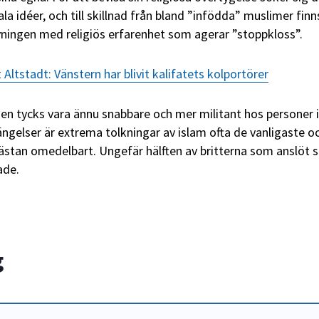
ala idéer, och till skillnad från bland ”infödda” muslimer finn
ningen med religiös erfarenhet som agerar ”stoppkloss”.
 Altstadt: Vänstern har blivit kalifatets kolportörer
en tycks vara ännu snabbare och mer militant hos personer i
fängelser är extrema tolkningar av islam ofta de vanligaste o
ästan omedelbart. Ungefär hälften av britterna som anslöt sig
ade.
g