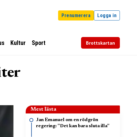
Prenumerera
Logga in
us
Kultur
Sport
Brottskartan
iter
Mest lästa
Jan Emanuel om en rödgrön
regering: ”Det kan bara sluta illa”