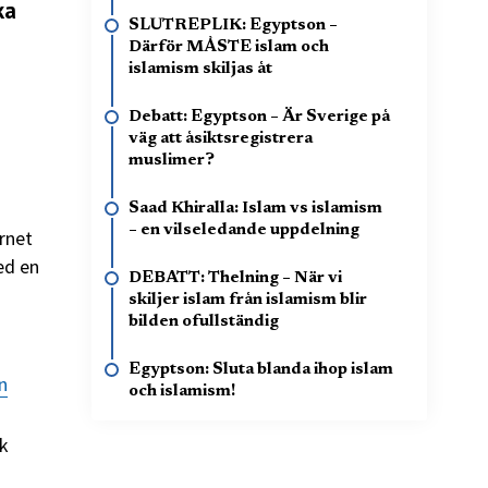
ka
SLUTREPLIK: Egyptson –
Därför MÅSTE islam och
islamism skiljas åt
Debatt: Egyptson – Är Sverige på
väg att åsiktsregistrera
muslimer?
Saad Khiralla: Islam vs islamism
– en vilseledande uppdelning
rnet
ed en
DEBATT: Thelning – När vi
skiljer islam från islamism blir
bilden ofullständig
Egyptson: Sluta blanda ihop islam
n
och islamism!
sk