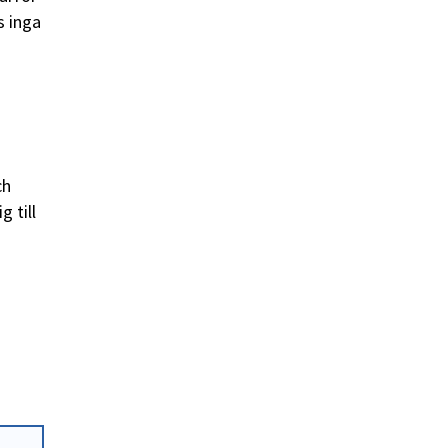
s inga
ch
 till