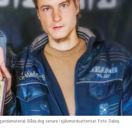
pagandamaterial. Båda dog senare i självmordsattentat. Foto: Dabiq.