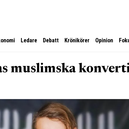
konomi
Ledare
Debatt
Krönikörer
Opinion
Fok
as muslimska konvert