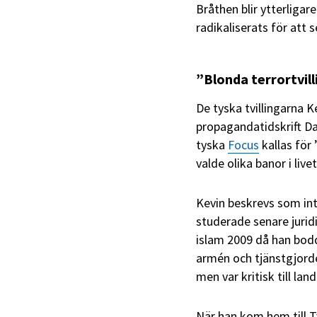
Bråthen blir ytterliga
radikaliserats för att
”Blonda terrortvil
De tyska tvillingarna 
propagandatidskrift Dab
tyska
Focus
kallas för 
valde olika banor i livet
Kevin beskrevs som int
studerade senare juridi
islam 2009 då han bodd
armén och tjänstgjorde
men var kritisk till la
När han kom hem till T