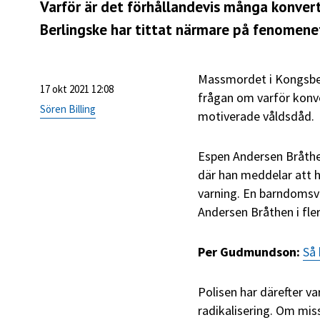
Varför är det förhållandevis många konvert
Berlingske har tittat närmare på fenomenet
Massmordet i Kongsber
17 okt 2021 12:08
frågan om varför konve
Sören Billing
motiverade våldsdåd.
Espen Andersen Bråthen
där han meddelar att 
varning. En barndomsv
Andersen Bråthen i flera
Per Gudmundson:
Så 
Polisen har därefter v
radikalisering. Om mi