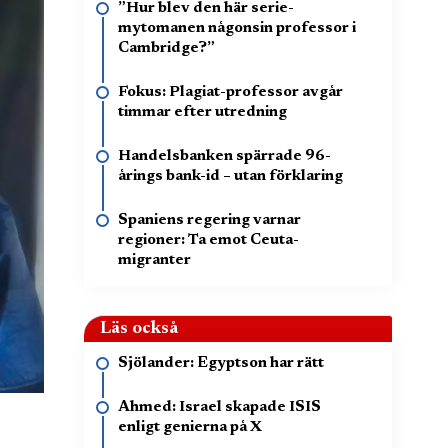
”Hur blev den här serie-
mytomanen någonsin professor i
Cambridge?”
Fokus: Plagiat-professor avgår
timmar efter utredning
Handelsbanken spärrade 96-
årings bank-id – utan förklaring
Spaniens regering varnar
regioner: Ta emot Ceuta-
migranter
Läs också
Sjölander: Egyptson har rätt
Ahmed: Israel skapade ISIS
enligt genierna på X