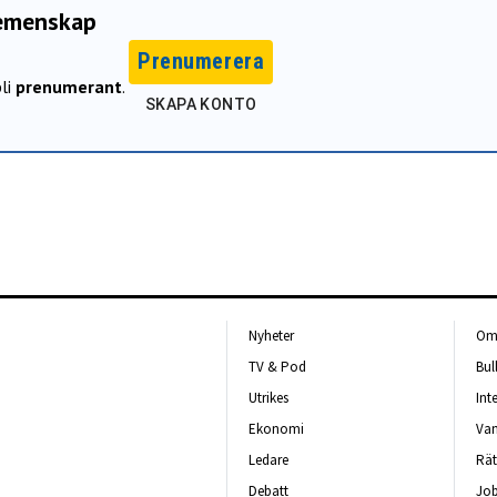
gemenskap
Prenumerera
li
prenumerant
.
SKAPA KONTO
Nyheter
Om 
TV & Pod
Bul
Utrikes
Int
Ekonomi
Van
Ledare
Rät
Debatt
Job