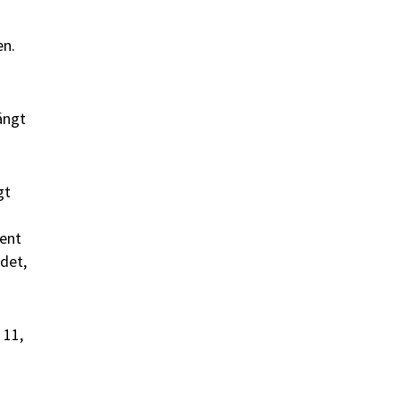
en.
ängt
gt
cent
ndet,
 11,