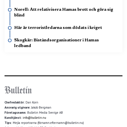
Norell: Att relativisera Hamas brott och göra sig
blind
Här är terroristledarna som dödats i kriget
Skogkär: Biståndsorganisationer i Hamas
ledband
Chefredaktör:
Dan Korn
Ansvarig utgivare:
Jakob Bergman
Företagsnamn:
Bulletin Media Sverige AB
Kundtjänst:
info@bulletin.nu
Tips:
Mejla reportrarna (förnamn.efternamn@bulletin.nu)