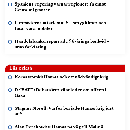
Spaniens regering varnar regioner: Ta emot
Ceuta-migranter
L-ministerns attack mot S – smygfilmar och
fotar våra mobiler
Handelsbanken spärrade 96-årings bank-id –
utan förklaring
Läs också
Koraszewski: Hamas och ett nödvändigt krig
DEBATT: Debattörer vilseleder om offren i
Gaza
Magnus Norell: Varför började Hamas krig just
nu?
Alan Dershowitz: Hamas på väg till Malmö