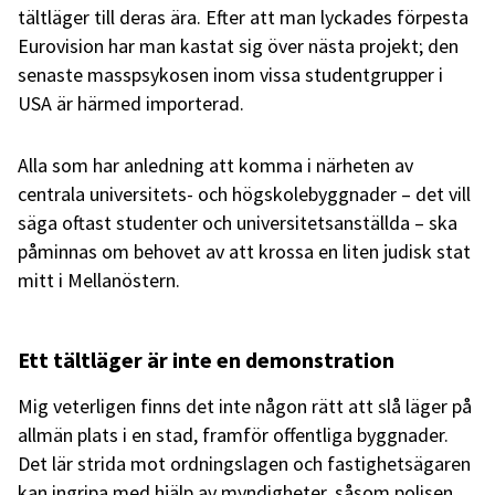
tältläger till deras ära. Efter att man lyckades förpesta
Eurovision har man kastat sig över nästa projekt; den
senaste masspsykosen inom vissa studentgrupper i
USA är härmed importerad.
Alla som har anledning att komma i närheten av
centrala universitets- och högskolebyggnader – det vill
säga oftast studenter och universitetsanställda – ska
påminnas om behovet av att krossa en liten judisk stat
mitt i Mellanöstern.
Ett tältläger är inte en demonstration
Mig veterligen finns det inte någon rätt att slå läger på
allmän plats i en stad, framför offentliga byggnader.
Det lär strida mot ordningslagen och fastighetsägaren
kan ingripa med hjälp av myndigheter, såsom polisen