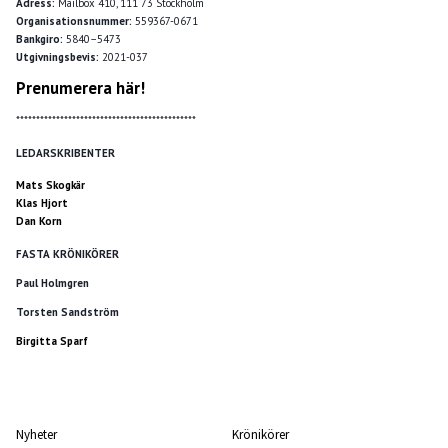
Adress:
Mailbox 410, 111 73 Stockholm
Organisationsnummer:
559367-0671
Bankgiro:
5840–5473
Utgivningsbevis:
2021-037
Prenumerera här!
*********************************************
LEDARSKRIBENTER
Mats Skogkär
Klas Hjort
Dan Korn
FASTA KRÖNIKÖRER
Paul Holmgren
Torsten Sandström
Birgitta Sparf
Nyheter
Krönikörer