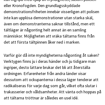
eller Kronofogden. Den grundlagsskyddade
demonstrationsfriheten innebär visserligen att polisen
inte kan upplösa demonstrationer utan starka skäl,
även om demonstranterna saknar tillstånd, men ett
tältläger är någonting helt annat än en samling
människor. Möjligheten att vräka tältarna finns från
det att första tältpinnen åker ned i marken.
Varför gör då inte myndigheterna någonting åt saken?
Verktygen finns ju i deras händer och ju tidigare man
ingriper, desto lättare brukar det bli att återställa
ordningen. Erfarenheter från andra länder visar
dessutom att ockupanterna i dessa läger tenderar att
radikaliseras för varje dag som går, vilket ofta slutar i
trakasserier och våldsamheter. Att vänta och hoppas på
att tältarna tröttnar är således en usel idé.