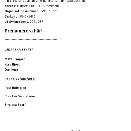
Tips:
Mejla reportrarna (förnamn.efternamn@bulletin.nu)
Adress:
Mailbox 410, 111 73 Stockholm
Organisationsnummer:
559367-0671
Bankgiro:
5840–5473
Utgivningsbevis:
2021-037
Prenumerera här!
*********************************************
LEDARSKRIBENTER
Mats Skogkär
Klas Hjort
Dan Korn
FASTA KRÖNIKÖRER
Paul Holmgren
Torsten Sandström
Birgitta Sparf