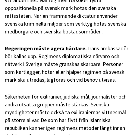
yttrandefrihet. När regimen försöker tysta
oppositionella på svensk mark hotas den svenska
rättsstaten. När en främmande diktatur använder
svenska kriminella miljöer som verktyg hotas svenska
medborgare och svenska bostadsområden.
Regeringen måste agera hårdare.
Irans ambassadör
bör kallas upp. Regimens diplomatiska närvaro och
nätverk i Sverige måste granskas skarpare. Personer
som kartlägger, hotar eller hjälper regimen på svensk
mark ska utredas, lagföras och vid behov utvisas.
Säkerheten för exiliranier, judiska mål, journalister och
andra utsatta grupper måste stärkas. Svenska
myndigheter måste också ta exiliraniernas vittnesmål
på större allvar. De som har flytt från Islamiska
republiken känner igen regimens metoder långt innan