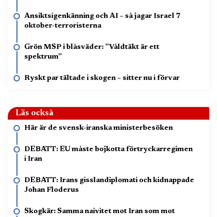
Ansiktsigenkänning och AI – så jagar Israel 7
oktober-terroristerna
Grön MSP i blåsväder: ”Våldtäkt är ett
spektrum”
Ryskt par tältade i skogen – sitter nu i förvar
Läs också
Här är de svensk-iranska ministerbesöken
DEBATT: EU måste bojkotta förtryckarregimen
i Iran
DEBATT: Irans gisslandiplomati och kidnappade
Johan Floderus
Skogkär: Samma naivitet mot Iran som mot