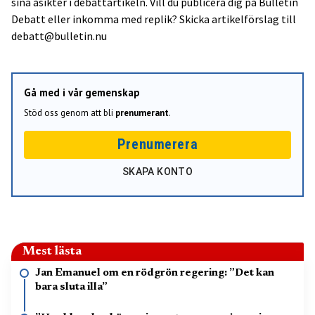
sina åsikter i debattartikeln. Vill du publicera dig på Bulletin
Debatt eller inkomma med replik? Skicka artikelförslag till
debatt@bulletin.nu
Gå med i vår gemenskap
Stöd oss genom att bli
prenumerant
.
Prenumerera
SKAPA KONTO
Mest lästa
Jan Emanuel om en rödgrön regering: ”Det kan
bara sluta illa”