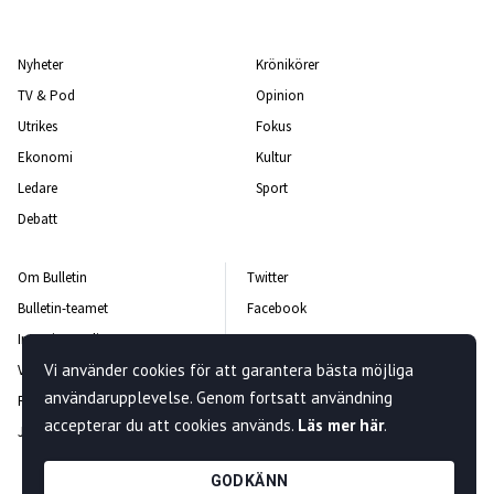
Nyheter
Krönikörer
TV & Pod
Opinion
Utrikes
Fokus
Ekonomi
Kultur
Ledare
Sport
Debatt
Om Bulletin
Twitter
Bulletin-teamet
Facebook
Integritetspolicy
Instagram
Vi använder cookies för att garantera bästa möjliga
Vanliga frågor och svar
Kontakta oss
användarupplevelse. Genom fortsatt användning
Rättelsepolicy
Nyhetsbrev
accepterar du att cookies används.
Läs mer här
.
Jobba hos oss
GODKÄNN