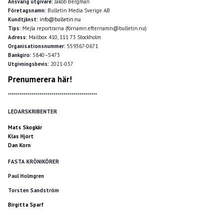
Ansvarig utgivare:
Jakob Bergman
Företagsnamn:
Bulletin Media Sverige AB
Kundtjänst:
info@bulletin.nu
Tips:
Mejla reportrarna (förnamn.efternamn@bulletin.nu)
Adress:
Mailbox 410, 111 73 Stockholm
Organisationsnummer:
559367-0671
Bankgiro:
5840–5473
Utgivningsbevis:
2021-037
Prenumerera här!
*********************************************
LEDARSKRIBENTER
Mats Skogkär
Klas Hjort
Dan Korn
FASTA KRÖNIKÖRER
Paul Holmgren
Torsten Sandström
Birgitta Sparf