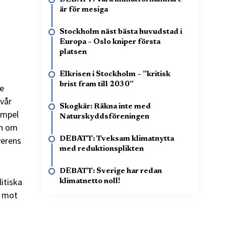
är för mesiga
Stockholm näst bästa huvudstad i
Europa – Oslo kniper första
platsen
Elkrisen i Stockholm – ”kritisk
brist fram till 2030”
te
 vår
Skogkär: Räkna inte med
empel
Naturskyddsföreningen
en om
verens
DEBATT: Tveksam klimatnytta
med reduktionsplikten
DEBATT: Sverige har redan
litiska
klimatnetto noll!
g mot