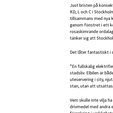
Just bristen på konsek
KD, L och C i Stockhol
tillsammans med nya ko
genom fönstret i ett k
rosaskimrande ordalag
tänker sig att Stockhol
Det låter fantastiskt i
”En fullskalig elektri
stadsliv. Elbilen är båd
uteservering i city, nju
stan, utan att utsättas f
Vem skulle inte vilja h
drivmedel med andra e