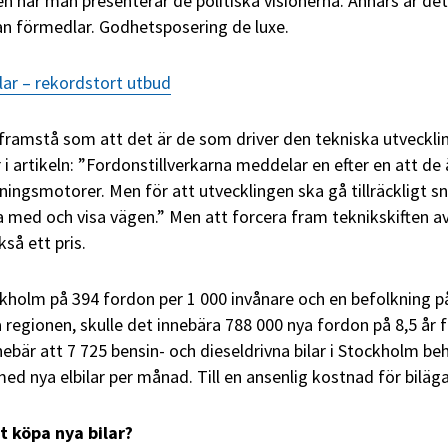
en när man presenterar de politiska visionerna. Annars är de
an förmedlar. Godhetsposering de luxe.
bilar – rekordstort utbud
t framstå som att det är de som driver den tekniska utveckli
i artikeln: ”Fordonstillverkarna meddelar en efter en att de 
ningsmotorer. Men för att utvecklingen ska gå tillräckligt s
 med och visa vägen.” Men att forcera fram teknikskiften a
så ett pris.
ckholm på 394 fordon per 1 000 invånare och en befolkning p
a regionen, skulle det innebära 788 000 nya fordon på 8,5 år f
nebär att 7 725 bensin- och dieseldrivna bilar i Stockholm be
ed nya elbilar per månad. Till en ansenlig kostnad för biläg
tt köpa nya bilar?