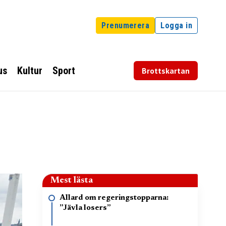
Prenumerera
Logga in
us
Kultur
Sport
Brottskartan
Mest lästa
Allard om regeringstopparna:
”Jävla losers”