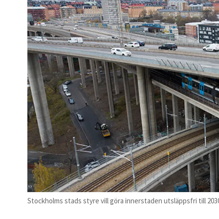
Stockholms stads styre vill göra innerstaden utsläppsfri till 20