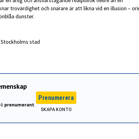
r en ärlig och ansvarstagande realpolitik hellre än en
ar trovärdighet och snarare är att likna vid en illusion – or
nblåa dunster.
 Stockholms stad
gemenskap
Prenumerera
li
prenumerant
.
SKAPA KONTO