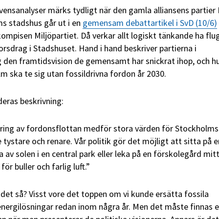
vensanalyser märks tydligt när den gamla alliansens partier 
ms stadshus går ut i en
gemensam debattartikel i SvD (10/6)
mpisen Miljöpartiet. Då verkar allt logiskt tänkande ha flug
orsdrag i Stadshuset. Hand i hand beskriver partierna i
 den framtidsvision de gemensamt har snickrat ihop, och h
m ska te sig utan fossildrivna fordon år 2030.
 deras beskrivning:
fiering av fordonsflottan medför stora värden för Stockholms
e tystare och renare. Vår politik gör det möjligt att sitta på e
ta av solen i en central park eller leka på en förskolegård mitt
ör buller och farlig luft.”
a det så? Visst vore det toppen om vi kunde ersätta fossila
nergilösningar redan inom några år. Men det måste finnas 