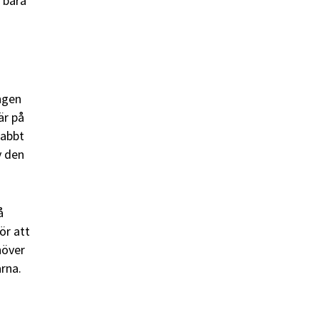
t bara
ngen
är på
nabbt
v den
å
ör att
höver
arna.