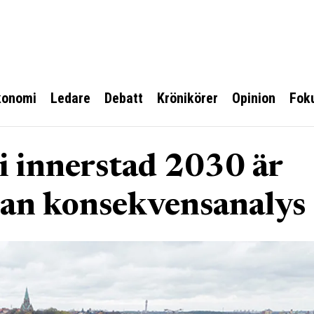
konomi
Ledare
Debatt
Krönikörer
Opinion
Fok
i innerstad 2030 är
tan konsekvensanalys