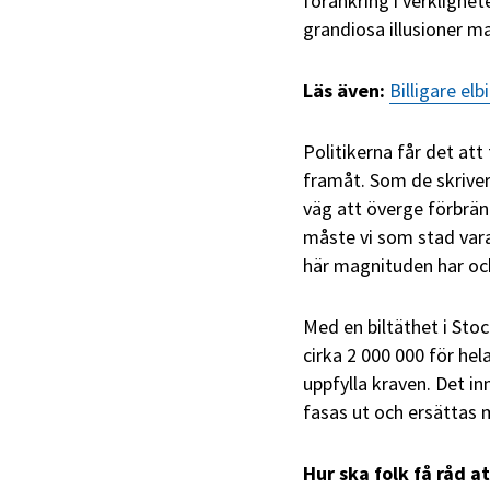
förankring i verklighet
grandiosa illusioner m
Läs även:
Billigare el
Politikerna får det at
framåt. Som de skriver 
väg att överge förbrän
måste vi som stad vara
här magnituden har ock
Med en biltäthet i Sto
cirka 2 000 000 för hel
uppfylla kraven. Det in
fasas ut och ersättas m
Hur ska folk få råd a