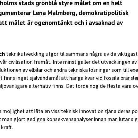
ckholms stads grönblå styre målet om en helt
 argumenterar Lena Malmberg, demokratipolitisk
 att målet är ogenomtänkt och i avsaknad av
och
teknikutveckling utgör tillsammans några av de viktigas
r civilisation framåt.
Inte minst gäller det utvecklingen av
uktionen av elbilar och andra tekniska lösningar som till ex
t finns inget självändamål att hänga kvar vid fossila bränsl
ljövänligare alternativ finns. Det torde nog de flesta vara ö
n möjlighet att låta en viss teknisk innovation tjäna deras po
att man gjort gedigna konsekvensanalyser innan man lutar si
kraft.