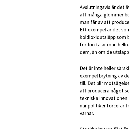
Avslutningsvis är det ä
att många glömmer bor
man får av att produce
Ett exempel är det s
koldioxidutsläpp som bl
fordon talar man hellre
dem, än om de utsläpp 
Det är inte heller särs
exempel brytning av de
till. Det blir motsägel
att producera något s
tekniska innovationen
när politiker forcerar 
värnar.