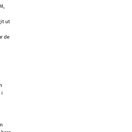
M,
it ut
ur de
n
 i
en