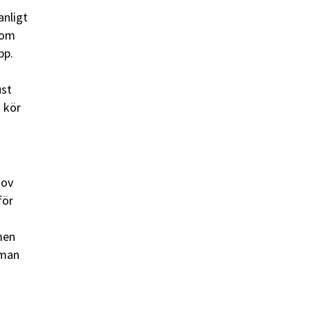
anligt
som
pp.
ust
n kör
hov
för
men
 man