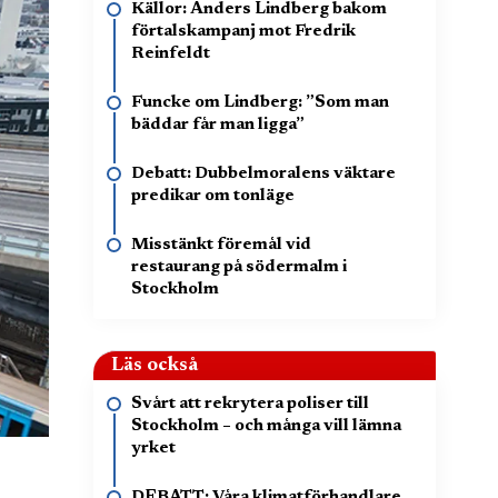
Källor: Anders Lindberg bakom
förtalskampanj mot Fredrik
Reinfeldt
Funcke om Lindberg: ”Som man
bäddar får man ligga”
Debatt: Dubbelmoralens väktare
predikar om tonläge
Misstänkt föremål vid
restaurang på södermalm i
Stockholm
Läs också
Svårt att rekrytera poliser till
Stockholm – och många vill lämna
yrket
DEBATT: Våra klimatförhandlare