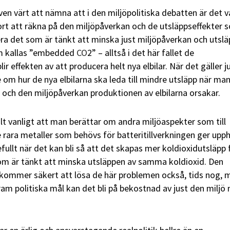
ven värt att nämna att i den miljöpolitiska debatten är det v
t att räkna på den miljöpåverkan och de utsläppseffekter 
ra det som är tänkt att minska just miljöpåverkan och utslä
om kallas ”embedded
CO
2” – alltså i det här fallet de
ir effekten av att producera helt nya elbilar. När det gäller j
 om hur de nya elbilarna ska leda till mindre utsläpp när ma
och den miljöpåverkan produktionen av elbilarna orsakar.
kilt vanligt att man berättar om andra miljöaspekter som till
 rara metaller som behövs för batteritillverkningen ger upp
sefullt när det kan bli så att det skapas mer koldioxidutsläpp 
om är tänkt att minska utsläppen av samma koldioxid. Den
 kommer säkert att lösa de här problemen också, tids nog, 
fram politiska mål kan det bli på bekostnad av just den miljö