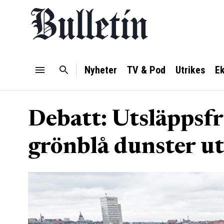
Nyheter
TV & Pod
Utrikes
E
Debatt: Utsläppsfr
grönblå dunster u