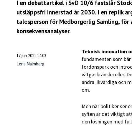
I en debattartikel i SvD 10/6 fastslår Sto
utsläppsfri innerstad år 2030. I en replik
talesperson för Medborgerlig Samling, för
konsekvensanalyser.
Teknisk innovation 
17 jun 2021 14:03
fundamenten som bär vå
Lena Malmberg
fordonspark och introd
vätgasbränsleceller. De
andra likvärdiga och mi
om.
Men när politiker ser e
syften är det viktigt 
den lösningen med full 