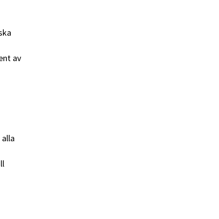
 ska
ent av
 alla
ll