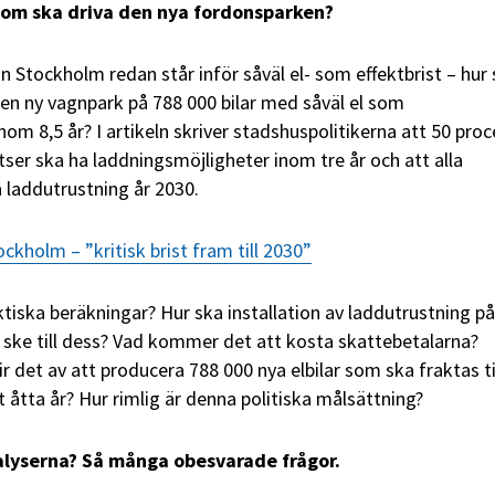
som ska driva den nya fordonsparken?
n Stockholm redan står inför såväl el- som effektbrist – hur
e en ny vagnpark på 788 000 bilar med såväl el som
om 8,5 år? I artikeln skriver stadshuspolitikerna att 50 proc
tser ska ha laddningsmöjligheter inom tre år och att alla
 laddutrustning år 2030.
ockholm – ”kritisk brist fram till 2030”
ktiska beräkningar? Hur ska installation av laddutrustning på
ske till dess? Vad kommer det att kosta skattebetalarna?
ir det av att producera 788 000 nya elbilar som ska fraktas ti
 åtta år? Hur rimlig är denna politiska målsättning?
alyserna? Så många obesvarade frågor.