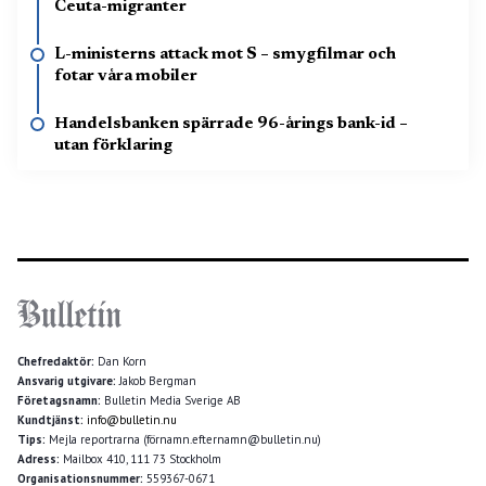
Ceuta-migranter
L-ministerns attack mot S – smygfilmar och
fotar våra mobiler
Handelsbanken spärrade 96-årings bank-id –
utan förklaring
Chefredaktör:
Dan Korn
Ansvarig utgivare:
Jakob Bergman
Företagsnamn:
Bulletin Media Sverige AB
Kundtjänst:
info@bulletin.nu
Tips:
Mejla reportrarna (förnamn.efternamn@bulletin.nu)
Adress:
Mailbox 410, 111 73 Stockholm
Organisationsnummer:
559367-0671