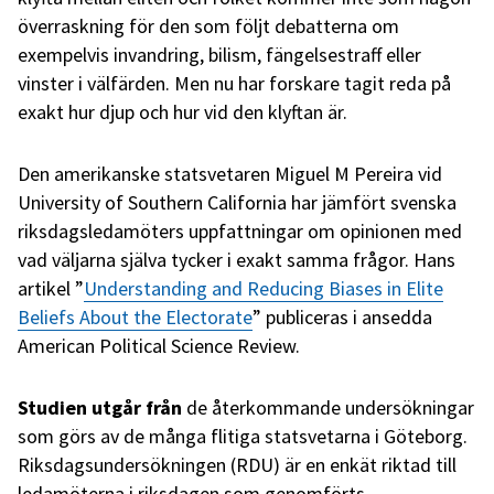
överraskning för den som följt debatterna om
exempelvis invandring, bilism, fängelsestraff eller
vinster i välfärden. Men nu har forskare tagit reda på
exakt hur djup och hur vid den klyftan är.
Den amerikanske statsvetaren Miguel M Pereira vid
University of Southern California har jämfört svenska
riksdagsledamöters uppfattningar om opinionen med
vad väljarna själva tycker i exakt samma frågor. Hans
artikel ”
Understanding and Reducing Biases in Elite
Beliefs About the Electorate
” publiceras i ansedda
American Political Science Review.
Studien utgår från
de återkommande undersökningar
som görs av de många flitiga statsvetarna i Göteborg.
Riksdagsundersökningen (RDU) är en enkät riktad till
ledamöterna i riksdagen som genomförts