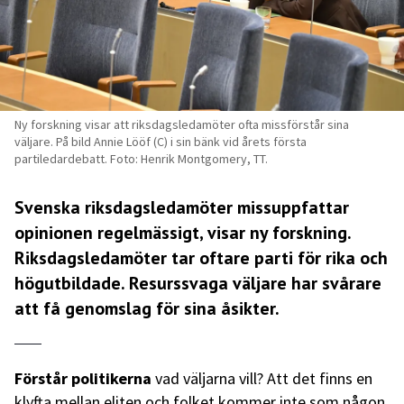
Ny forskning visar att riksdagsledamöter ofta missförstår sina
väljare. På bild Annie Lööf (C) i sin bänk vid årets första
partiledardebatt. Foto: Henrik Montgomery, TT.
Svenska riksdagsledamöter missuppfattar
opinionen regelmässigt, visar ny forskning.
Riksdagsledamöter tar oftare parti för rika och
högutbildade. Resurssvaga väljare har svårare
att få genomslag för sina åsikter.
Förstår politikerna
vad väljarna vill? Att det finns en
klyfta mellan eliten och folket kommer inte som någon