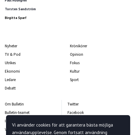
Paul Holmgren
Torsten Sandström
Birgitta Sparf
Nyheter
Krönikörer
TV & Pod
Opinion
Utrikes
Fokus
Ekonomi
Kultur
Ledare
Sport
Debatt
Om Bulletin
Twitter
Bulletin-teamet
Facebook
Integritetspolicy
Instagram
Vi använder cookies för att garantera bästa möjliga
Vanliga frågor och svar
Kontakta oss
användarupplevelse. Genom fortsatt användning