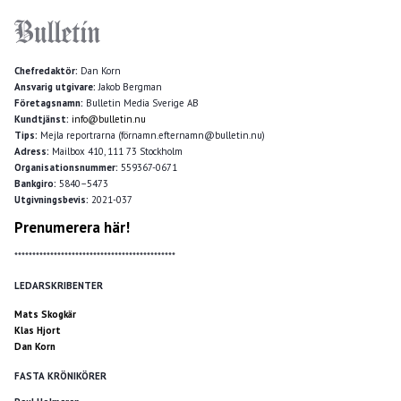
Chefredaktör:
Dan Korn
Ansvarig utgivare:
Jakob Bergman
Företagsnamn:
Bulletin Media Sverige AB
Kundtjänst:
info@bulletin.nu
Tips:
Mejla reportrarna (förnamn.efternamn@bulletin.nu)
Adress:
Mailbox 410, 111 73 Stockholm
Organisationsnummer:
559367-0671
Bankgiro:
5840–5473
Utgivningsbevis:
2021-037
Prenumerera här!
*********************************************
LEDARSKRIBENTER
Mats Skogkär
Klas Hjort
Dan Korn
FASTA KRÖNIKÖRER