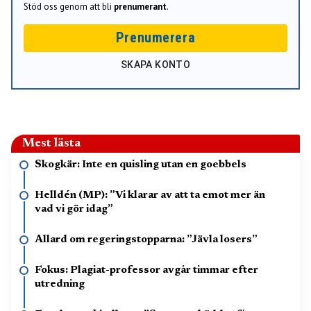
Stöd oss genom att bli
prenumerant
.
Prenumerera
SKAPA KONTO
Mest lästa
Skogkär: Inte en quisling utan en goebbels
Helldén (MP): ”Vi klarar av att ta emot mer än
vad vi gör idag”
Allard om regeringstopparna: ”Jävla losers”
Fokus: Plagiat-professor avgår timmar efter
utredning