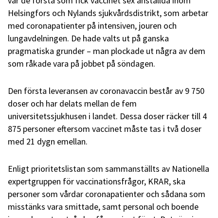
var de första som fick vaccinet sex anställda inom
Helsingfors och Nylands sjukvårdsdistrikt, som arbetar
med coronapatienter på intensiven, jouren och
lungavdelningen. De hade valts ut på ganska
pragmatiska grunder – man plockade ut några av dem
som råkade vara på jobbet på söndagen.
Den första leveransen av coronavaccin består av 9 750
doser och har delats mellan de fem
universitetssjukhusen i landet. Dessa doser räcker till 4
875 personer eftersom vaccinet måste tas i två doser
med 21 dygn emellan.
Enligt prioritetslistan som sammanställts av Nationella
expertgruppen för vaccinationsfrågor, KRAR, ska
personer som vårdar coronapatienter och sådana som
misstänks vara smittade, samt personal och boende