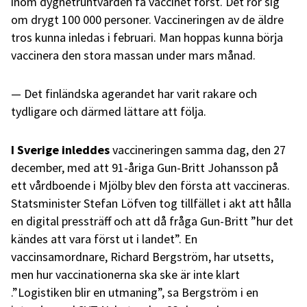
inom dygnetruntvården få vaccinet först. Det rör sig
om drygt 100 000 personer. Vaccineringen av de äldre
tros kunna inledas i februari. Man hoppas kunna börja
vaccinera den stora massan under mars månad.
Det finländska agerandet har varit rakare och
tydligare och därmed lättare att följa.
I Sverige inleddes
vaccineringen samma dag, den 27
december, med att 91-åriga Gun-Britt Johansson på
ett vårdboende i Mjölby blev den första att vaccineras.
Statsminister Stefan Löfven tog tillfället i akt att hålla
en digital pressträff och att då fråga Gun-Britt ”hur det
kändes att vara först ut i landet”. En
vaccinsamordnare, Richard Bergström, har utsetts,
men hur vaccinationerna ska ske är inte klart
.”Logistiken blir en utmaning”, sa Bergström i en