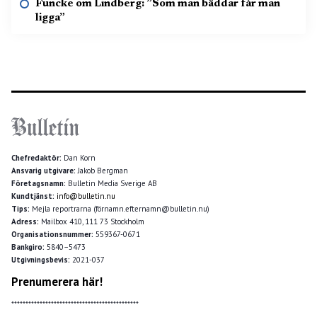
Funcke om Lindberg: ”Som man bäddar får man
ligga”
Chefredaktör:
Dan Korn
Ansvarig utgivare:
Jakob Bergman
Företagsnamn:
Bulletin Media Sverige AB
Kundtjänst:
info@bulletin.nu
Tips:
Mejla reportrarna (förnamn.efternamn@bulletin.nu)
Adress:
Mailbox 410, 111 73 Stockholm
Organisationsnummer:
559367-0671
Bankgiro:
5840–5473
Utgivningsbevis:
2021-037
Prenumerera här!
*********************************************