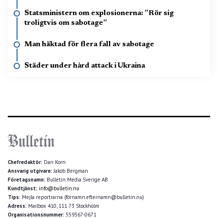
Statsministern om explosionerna: ”Rör sig
troligtvis om sabotage”
Man häktad för flera fall av sabotage
Städer under hård attack i Ukraina
Chefredaktör:
Dan Korn
Ansvarig utgivare:
Jakob Bergman
Företagsnamn:
Bulletin Media Sverige AB
Kundtjänst:
info@bulletin.nu
Tips:
Mejla reportrarna (förnamn.efternamn@bulletin.nu)
Adress:
Mailbox 410, 111 73 Stockholm
Organisationsnummer:
559367-0671