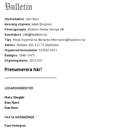
Chefredaktör:
Dan Korn
Ansvarig utgivare:
Jakob Bergman
Företagsnamn:
Bulletin Media Sverige AB
Kundtjänst:
info@bulletin.nu
Tips:
Mejla reportrarna (förnamn.efternamn@bulletin.nu)
Adress:
Mailbox 410, 111 73 Stockholm
Organisationsnummer:
559367-0671
Bankgiro:
5840–5473
Utgivningsbevis:
2021-037
Prenumerera här!
*********************************************
LEDARSKRIBENTER
Mats Skogkär
Klas Hjort
Dan Korn
FASTA KRÖNIKÖRER
Paul Holmgren