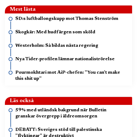
Mest lästa
SD:s luftballongskupp mot Thomas Stenström
Skogkär: Med hudfärgen som sköld
Westerholm: Så bildas nästa regering
Nya Tider-profilen lämnar nationaliströrelse
Pourmokhtari mot AiP-chefen: ”You can’t make
this shit up”
Läs också
59% med utländsk bakgrund när Bulletin
granskar övergrepp i äldreomsorgen
DEBATT: Sveriges stöd till palestinska
”flyktingar” är destruktivt