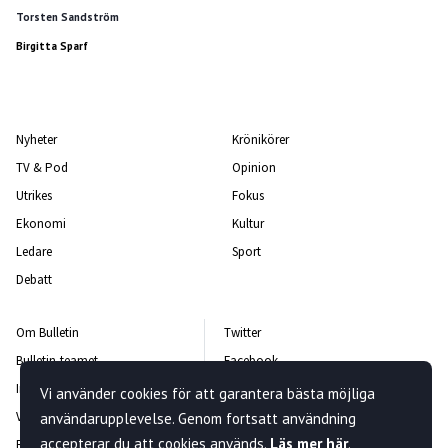
Torsten Sandström
Birgitta Sparf
Nyheter
Krönikörer
TV & Pod
Opinion
Utrikes
Fokus
Ekonomi
Kultur
Ledare
Sport
Debatt
Om Bulletin
Twitter
Bulletin-teamet
Facebook
Integritetspolicy
Instagram
Vi använder cookies för att garantera bästa möjliga
Vanliga frågor och svar
Kontakta oss
användarupplevelse. Genom fortsatt användning
accepterar du att cookies används.
Läs mer här
.
Rättelsepolicy
Nyhetsbrev