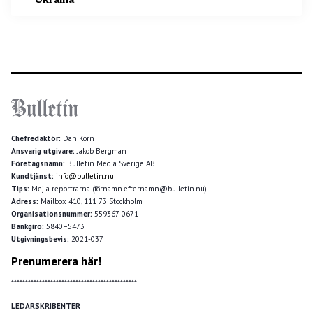
Ukraina
Chefredaktör:
Dan Korn
Ansvarig utgivare:
Jakob Bergman
Företagsnamn:
Bulletin Media Sverige AB
Kundtjänst:
info@bulletin.nu
Tips:
Mejla reportrarna (förnamn.efternamn@bulletin.nu)
Adress:
Mailbox 410, 111 73 Stockholm
Organisationsnummer:
559367-0671
Bankgiro:
5840–5473
Utgivningsbevis:
2021-037
Prenumerera här!
*********************************************
LEDARSKRIBENTER