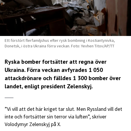
Ett förstört flerfamiljshus efter rysk bombning i Kostiantynivka,
Donetsk, i östra Ukraina förra veckan. Foto: Yevhen Titov/AP/TT
Ryska bomber fortsätter att regna över
Ukraina. Förra veckan avfyrades 1 050
attackdrönare och fälldes 1 300 bomber över
landet, enligt president Zelenskyj.
”Vi vill att det här kriget tar slut. Men Ryssland vill det
inte och fortsätter sin terror via luften”, skriver
Volodymyr Zelenskyj på X.