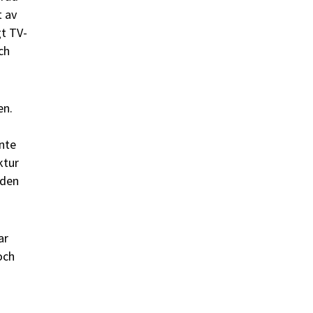
t av
gt TV-
ch
en.
inte
ktur
 den
ar
och