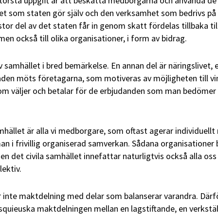
största uppgift är att beskatta medborgarna och använda de
 det som staten gör själv och den verksamhet som bedrivs på
tor del av det staten får in genom skatt fördelas tillbaka til
n också till olika organisationer, i form av bidrag.
v samhället i bred bemärkelse. En annan del är näringslivet, e
en möts företagarna, som motiveras av möjligheten till vi
om väljer och betalar för de erbjudanden som man bedöme
mhället är alla vi medborgare, som oftast agerar individuell
an i frivillig organiserad samverkan. Sådana organisationer 
men det civila samhället innefattar naturligtvis också alla os
ektiv.
r inte maktdelning med delar som balanserar varandra. Därf
quieuska maktdelningen mellan en lagstiftande, en verkstä