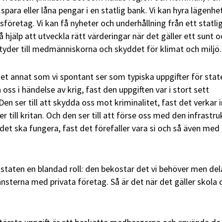
 spara eller låna pengar i en statlig bank. Vi kan hyra lägenhe
öretag. Vi kan få nyheter och underhållning från ett statli
å hjälp att utveckla rätt värderingar när det gäller ett sunt o
tityder till medmänniskorna och skyddet för klimat och miljö.
t annat som vi spontant ser som typiska uppgifter för stat
a oss i händelse av krig, fast den uppgiften var i stort sett
 Den ser till att skydda oss mot kriminalitet, fast det verkar 
till kritan. Och den ser till att förse oss med den infrastru
det ska fungera, fast det förefaller vara si och så även med
staten en blandad roll: den bekostar det vi behöver men del
änsterna med privata företag. Så är det när det gäller skola 