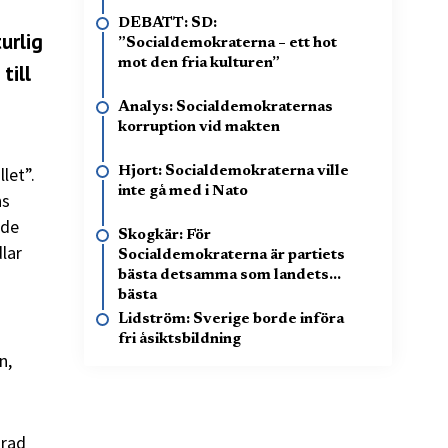
DEBATT: SD:
urlig
”Socialdemokraterna – ett hot
mot den fria kulturen”
till
Analys: Socialdemokraternas
korruption vid makten
let”.
Hjort: Socialdemokraterna ville
inte gå med i Nato
ns
ade
Skogkär: För
lar
Socialdemokraterna är partiets
bästa detsamma som landets
bästa
Lidström: Sverige borde införa
fri åsiktsbildning
n,
 rad