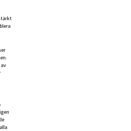
stärkt
blera
ser
ten.
 av
r
a
ligen
 de
alla