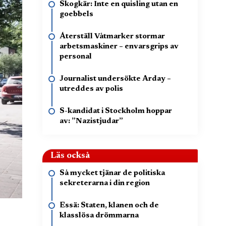
Skogkär: Inte en quisling utan en
goebbels
Återställ Våtmarker stormar
arbetsmaskiner – envarsgrips av
personal
Journalist undersökte Arday –
utreddes av polis
S-kandidat i Stockholm hoppar
av: ”Nazistjudar”
Läs också
Så mycket tjänar de politiska
sekreterarna i din region
Essä: Staten, klanen och de
klasslösa drömmarna