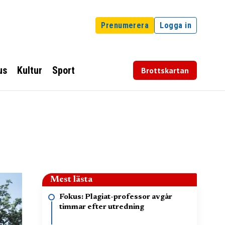
Prenumerera
Logga in
us
Kultur
Sport
Brottskartan
Mest lästa
Fokus: Plagiat-professor avgår
timmar efter utredning