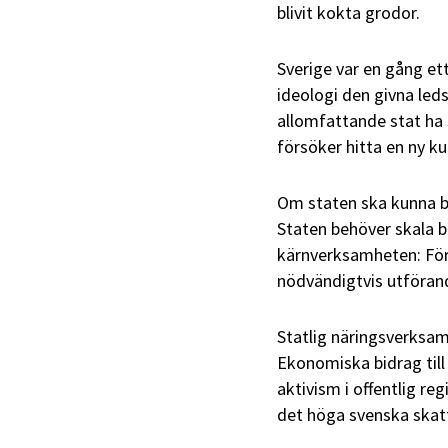
blivit kokta grodor.
Sverige var en gång et
ideologi den givna leds
allomfattande stat ha 
försöker hitta en ny k
Om staten ska kunna bli
Staten behöver skala 
kärnverksamheten: Förs
nödvändigtvis utförand
Statlig näringsverksa
Ekonomiska bidrag till
aktivism i offentlig r
det höga svenska skatt