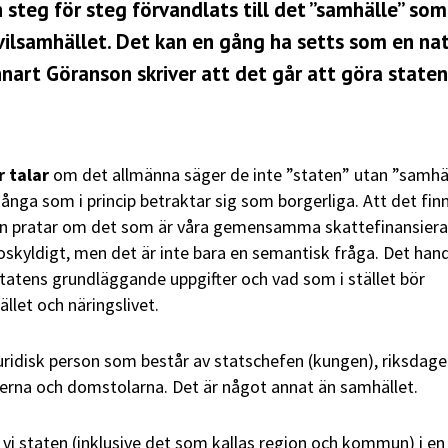
 steg för steg förvandlats till det ”samhälle” som
ivilsamhället. Det kan en gång ha setts som en nat
nart Göranson skriver att det går att göra staten 
 talar
om det allmänna säger de inte ”staten” utan ”samhäl
nga som i princip betraktar sig som borgerliga. Att det fin
an pratar om det som är våra gemensamma skattefinansier
oskyldigt, men det är inte bara en semantisk fråga. Det hand
atens grundläggande uppgifter och vad som i stället bör
let och näringslivet.
juridisk person som består av statschefen (kungen), riksdage
erna och domstolarna. Det är något annat än samhället.
r vi staten (inklusive det som kallas region och kommun) i en