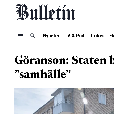
Nyheter
TV & Pod
Utrikes
E
Göranson: Staten b
”samhälle”