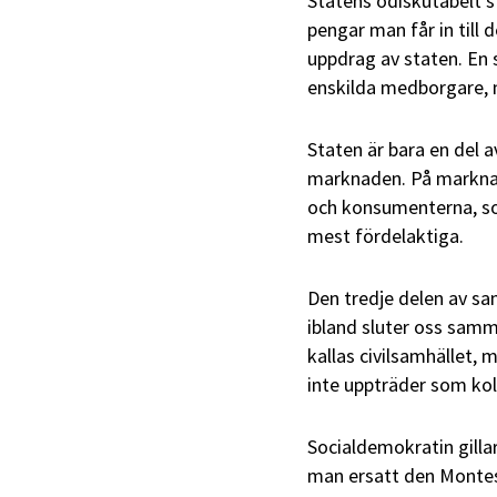
Statens odiskutabelt 
pengar man får in till
uppdrag av staten. En s
enskilda medborgare, me
Staten är bara en del a
marknaden. På marknad
och konsumenterna, s
mest fördelaktiga.
Den tredje delen av sa
ibland sluter oss samm
kallas civilsamhället, 
inte uppträder som koll
Socialdemokratin gilla
man ersatt den Montes