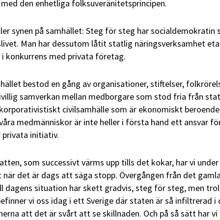
ed den enhetliga folksuveränitetsprincipen.
er synen på samhället: Steg för steg har socialdemokratin 
slivet. Man har dessutom låtit statlig näringsverksamhet eta
 i konkurrens med privata företag.
hället bestod en gång av organisationer, stiftelser, folkrörel
ivillig samverkan mellan medborgare som stod fria från sta
tt korporativistiskt civilsamhälle som är ekonomiskt beroende
ra medmänniskor är inte heller i första hand ett ansvar fö
 privata initiativ.
atten, som successivt värms upp tills det kokar, har vi under
 när det är dags att säga stopp. Övergången från det gaml
ll dagens situation har skett gradvis, steg för steg, men tro
inner vi oss idag i ett Sverige där staten är så infiltrerad i
rna att det är svårt att se skillnaden. Och på så sätt har vi 