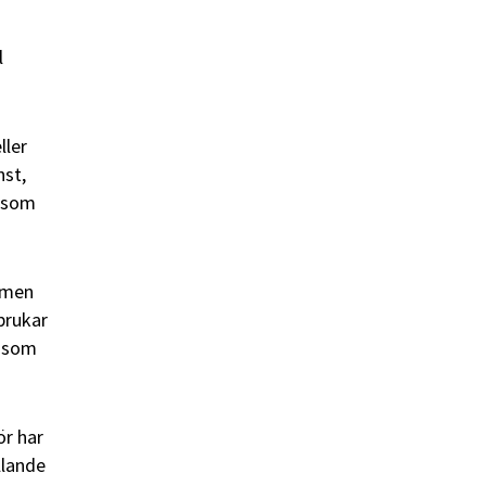
l
ller
nst,
r som
t men
brukar
s som
ör har
llande