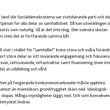
t land där Socialdemokraterna var statsbärande parti och de
tjärnan för alla delar av samhällslivet. Då kan utvecklingen a
setts som naturlig. Så är det inte idag. Den svenska skutan
urs men det är fortfarande samma båt.
 stat i stället för ”samhället” krävs stora och svåra förändr
bort stora delar av sitt nuvarande engagemang och fokusera
var, rättsväsende, infrastruktur samt finansiering (men int
e) av utbildning och vård.
mhet på fungerande konkurrensmarknader måste upphöra.
 annat än människors grundtrygghet skärs ned. Ideologisk
egi slopas. Många myndigheter läggs ned. Och som konsekven
etrycket lindras.