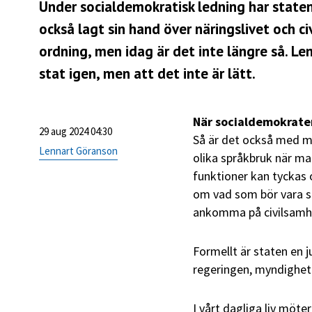
Under socialdemokratisk ledning har staten
också lagt sin hand över näringslivet och c
ordning, men idag är det inte längre så. Len
stat igen, men att det inte är lätt.
När socialdemokrater
29 aug 2024 04:30
Så är det också med må
Lennart Göranson
olika språkbruk när m
funktioner kan tyckas 
om vad som bör vara st
ankomma på civilsamhäl
Formellt är staten en 
regeringen, myndighet
I vårt dagliga liv möte