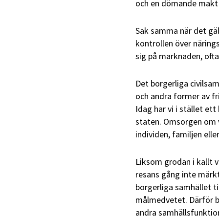
och en dömande makt m
Sak samma när det gäll
kontrollen över näring
sig på marknaden, ofta
Det borgerliga civilsam
och andra former av fr
Idag har vi i stället e
staten. Omsorgen om vå
individen, familjen eller
Liksom grodan i kallt v
resans gång inte märkt
borgerliga samhället ti
målmedvetet. Därför bef
andra samhällsfunktione