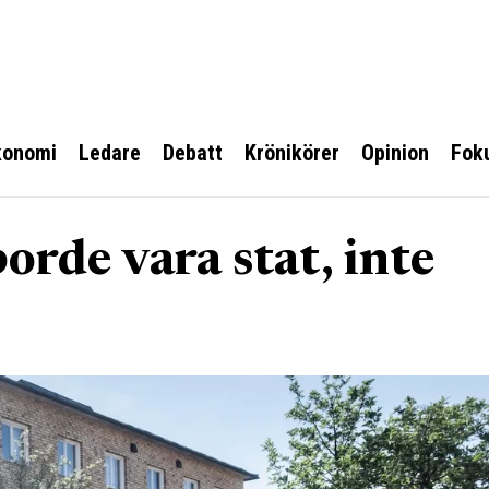
konomi
Ledare
Debatt
Krönikörer
Opinion
Fok
orde vara stat, inte