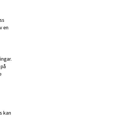
ss
v en
ingar.
 på
e
s kan