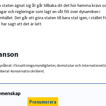
staten ägnat sig åt går tillbaka dit det hör hemma krävs o
agar och regleringar som lagt en våt filt över dynamiken i
mhället. Det går att göra staten till bara stat igen, i stället f
har sagt att det är lätt.
ranson
yråkrat i förvaltningsmyndigheter, domstolar och internationell
iberal-konservativ skribent.
gemenskap
Prenumerera