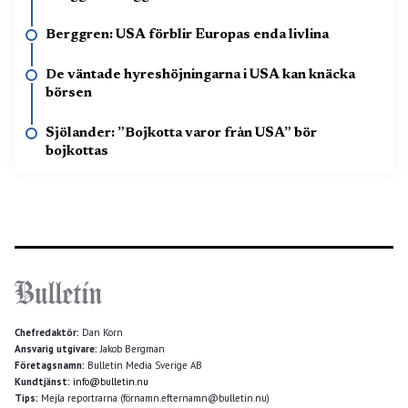
Berggren: USA förblir Europas enda livlina
De väntade hyreshöjningarna i USA kan knäcka
börsen
Sjölander: ”Bojkotta varor från USA” bör
bojkottas
Chefredaktör:
Dan Korn
Ansvarig utgivare:
Jakob Bergman
Företagsnamn:
Bulletin Media Sverige AB
Kundtjänst:
info@bulletin.nu
Tips:
Mejla reportrarna (förnamn.efternamn@bulletin.nu)