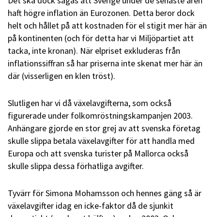
Det ska dock sägas att Sverige under de senaste åren
haft högre inflation än Eurozonen. Detta beror dock
helt och hållet på att kostnaden för el stigit mer här än
på kontinenten (och för detta har vi Miljöpartiet att
tacka, inte kronan). När elpriset exkluderas från
inflationssiffran så har priserna inte skenat mer här än
där (visserligen en klen tröst).
Slutligen har vi då växelavgifterna, som också
figurerade under folkomröstningskampanjen 2003.
Anhängare gjorde en stor grej av att svenska företag
skulle slippa betala växelavgifter för att handla med
Europa och att svenska turister på Mallorca också
skulle slippa dessa förhatliga avgifter.
Tyvärr för Simona Mohamsson och hennes gäng så är
växelavgifter idag en icke-faktor då de sjunkit