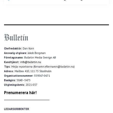
Chefredaktör:
Dan Korn
Ansvarig utgivare:
Jakob Bergman
Företagsnamn:
Bulletin Media Sverige AB
Kundtjänst:
info@bulletin.nu
Tips:
Mejla reportrarna (förnamn.efternamn@bulletin.nu)
Adress:
Mailbox 410, 111 73 Stockholm
Organisationsnummer:
559367-0671
Bankgiro:
5840–5473
Utgivningsbevis:
2021-037
Prenumerera här!
*********************************************
LEDARSKRIBENTER