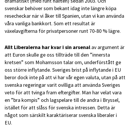
dramatiskt (med runt hälften) sedan 2003. Och
svenskar behöver som bekant idag inte längre köpa
resecheckar när vi åker till Spanien, utan vi kan använda
våra vanliga bankkort. Som ett resultat är
växelavgifterna för privatpersoner runt 70-80 % lägre.
Allt Liberalerna har kvar i sin arsenal
av argument är
att Euron skulle ge oss tillträde till den ”innersta
kretsen” som Mohamsson talar om, underförstått ge
oss större inflytande. Sveriges brist på inflytande i EU
beror dock inte på att vi har vår egen valuta, utan på att
svenska regeringar varit ovilliga att använda Sveriges
veto för att tvinga fram eftergifter. Man har velat vara
en ”bra kompis” och lagspelare till de andra i Bryssel,
istället för att slåss för svenska intressen. Detta är
något som särskilt karaktäriserar svenska liberaler i
EU.