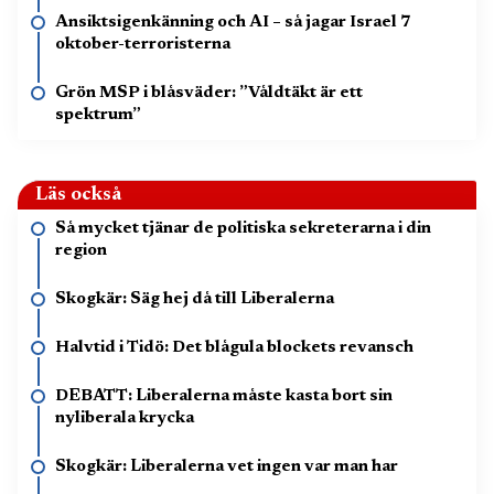
Ansiktsigenkänning och AI – så jagar Israel 7
oktober-terroristerna
Grön MSP i blåsväder: ”Våldtäkt är ett
spektrum”
Läs också
Så mycket tjänar de politiska sekreterarna i din
region
Skogkär: Säg hej då till Liberalerna
Halvtid i Tidö: Det blågula blockets revansch
DEBATT: Liberalerna måste kasta bort sin
nyliberala krycka
Skogkär: Liberalerna vet ingen var man har