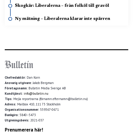
Skogkär: Liberalerna – från folköl till gravöl
Ny mätning – Liberalerna klarar inte spärren
Chefredaktör:
Dan Korn
Ansvarig utgivare:
Jakob Bergman
Företagsnamn:
Bulletin Media Sverige AB
Kundtjänst:
info@bulletin.nu
Tips:
Mejla reportrarna (förnamn.efternamn@bulletin.nu)
Adress:
Mailbox 410, 111 73 Stockholm
Organisationsnummer:
559367-0671
Bankgiro:
5840–5473
Utgivningsbevis:
2021-037
Prenumerera här!