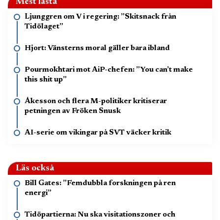
Mest lästa
Ljunggren om V i regering: ”Skitsnack från
Tidölaget”
Hjort: Vänsterns moral gäller bara ibland
Pourmokhtari mot AiP-chefen: ”You can’t make
this shit up”
Åkesson och flera M-politiker kritiserar
petningen av Fröken Snusk
AI-serie om vikingar på SVT väcker kritik
Läs också
Bill Gates: ”Femdubbla forskningen på ren
energi”
Tidöpartierna: Nu ska visitationszoner och