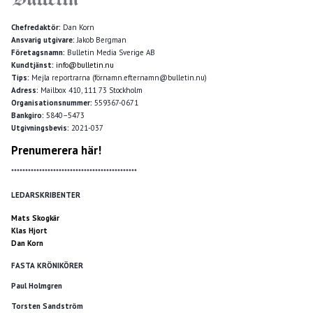
Chefredaktör:
Dan Korn
Ansvarig utgivare:
Jakob Bergman
Företagsnamn:
Bulletin Media Sverige AB
Kundtjänst:
info@bulletin.nu
Tips:
Mejla reportrarna (förnamn.efternamn@bulletin.nu)
Adress:
Mailbox 410, 111 73 Stockholm
Organisationsnummer:
559367-0671
Bankgiro:
5840–5473
Utgivningsbevis:
2021-037
Prenumerera här!
*********************************************
LEDARSKRIBENTER
Mats Skogkär
Klas Hjort
Dan Korn
FASTA KRÖNIKÖRER
Paul Holmgren
Torsten Sandström