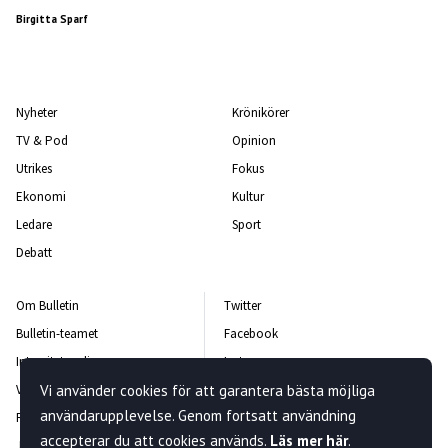
Birgitta Sparf
Nyheter
Krönikörer
TV & Pod
Opinion
Utrikes
Fokus
Ekonomi
Kultur
Ledare
Sport
Debatt
Om Bulletin
Twitter
Bulletin-teamet
Facebook
Integritetspolicy
Instagram
Vi använder cookies för att garantera bästa möjliga
Vanliga frågor och svar
Kontakta oss
användarupplevelse. Genom fortsatt användning
Rättelsepolicy
Nyhetsbrev
accepterar du att cookies används.
Läs mer här
.
Jobba hos oss