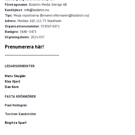
Företagsnamn:
Bulletin Media Sverige AB
Kundtjänst:
info@bulletin.nu
Tips:
Mejla reportrarna (förnamn.efternamn@bulletin.nu)
Adress:
Mailbox 410, 111 73 Stockholm
Organisationsnummer:
559367-0671
Bankgiro:
5840–5473
Utgivningsbevis:
2021-037
Prenumerera här!
*********************************************
LEDARSKRIBENTER
Mats Skogkär
Klas Hjort
Dan Korn
FASTA KRÖNIKÖRER
Paul Holmgren
Torsten Sandström
Birgitta Sparf