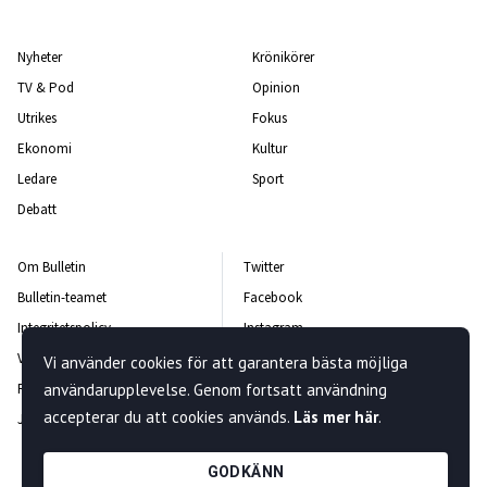
Nyheter
Krönikörer
TV & Pod
Opinion
Utrikes
Fokus
Ekonomi
Kultur
Ledare
Sport
Debatt
Om Bulletin
Twitter
Bulletin-teamet
Facebook
Integritetspolicy
Instagram
Vanliga frågor och svar
Kontakta oss
Vi använder cookies för att garantera bästa möjliga
användarupplevelse. Genom fortsatt användning
Rättelsepolicy
Nyhetsbrev
accepterar du att cookies används.
Läs mer här
.
Jobba hos oss
GODKÄNN