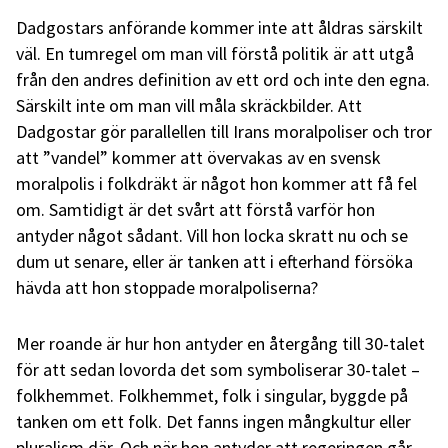
Dadgostars anförande kommer inte att åldras särskilt
väl. En tumregel om man vill förstå politik är att utgå
från den andres definition av ett ord och inte den egna.
Särskilt inte om man vill måla skräckbilder. Att
Dadgostar gör parallellen till Irans moralpoliser och tror
att ”vandel” kommer att övervakas av en svensk
moralpolis i folkdräkt är något hon kommer att få fel
om. Samtidigt är det svårt att förstå varför hon
antyder något sådant. Vill hon locka skratt nu och se
dum ut senare, eller är tanken att i efterhand försöka
hävda att hon stoppade moralpoliserna?
Mer roande är hur hon antyder en återgång till 30-talet
för att sedan lovorda det som symboliserar 30-talet –
folkhemmet. Folkhemmet, folk i singular, byggde på
tanken om ett folk. Det fanns ingen mångkultur eller
pluralism där. Och när hon antyder att regeringen går