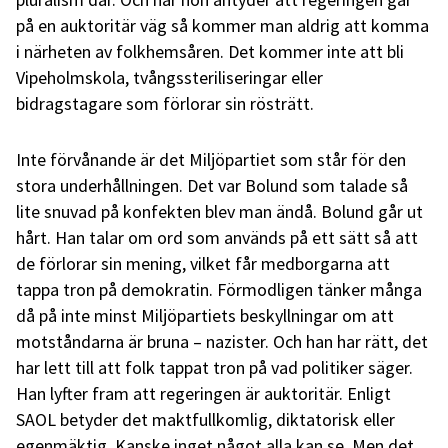
på en auktoritär väg så kommer man aldrig att komma
i närheten av folkhemsåren. Det kommer inte att bli
Vipeholmskola, tvångssteriliseringar eller
bidragstagare som förlorar sin rösträtt.
Inte förvånande är det Miljöpartiet som står för den
stora underhållningen. Det var Bolund som talade så
lite snuvad på konfekten blev man ändå. Bolund går ut
hårt. Han talar om ord som används på ett sätt så att
de förlorar sin mening, vilket får medborgarna att
tappa tron på demokratin. Förmodligen tänker många
då på inte minst Miljöpartiets beskyllningar om att
motståndarna är bruna – nazister. Och han har rätt, det
har lett till att folk tappat tron på vad politiker säger.
Han lyfter fram att regeringen är auktoritär. Enligt
SAOL betyder det maktfullkomlig, diktatorisk eller
egenmäktig. Kanske inget något alla kan se. Men det