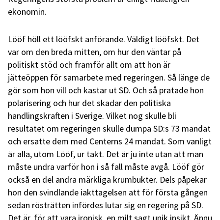
ekonomin.
Lööf höll ett lööfskt anförande. Väldigt lööfskt. Det
var om den breda mitten, om hur den väntar på
politiskt stöd och framför allt om att hon är
jätteöppen för samarbete med regeringen. Så länge de
gör som hon vill och kastar ut SD. Och så pratade hon
polarisering och hur det skadar den politiska
handlingskraften i Sverige. Vilket nog skulle bli
resultatet om regeringen skulle dumpa SD:s 73 mandat
och ersatte dem med Centerns 24 mandat. Som vanligt
är alla, utom Lööf, ur takt. Det är ju inte utan att man
måste undra varför hon i så fall måste avgå. Lööf gör
också en del andra märkliga krumbukter. Dels påpekar
hon den svindlande iakttagelsen att för första gången
sedan rösträtten infördes lutar sig en regering på SD.
Det är, för att vara ironisk, en milt sagt unik insikt. Ännu