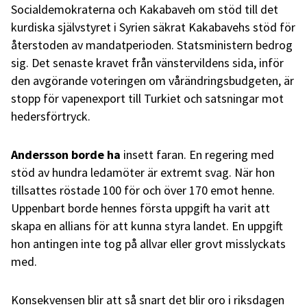
Socialdemokraterna och Kakabaveh om stöd till det
kurdiska självstyret i Syrien säkrat Kakabavehs stöd för
återstoden av mandatperioden. Statsministern bedrog
sig. Det senaste kravet från vänstervildens sida, inför
den avgörande voteringen om vårändringsbudgeten, är
stopp för vapenexport till Turkiet och satsningar mot
hedersförtryck.
Andersson borde ha
insett faran. En regering med
stöd av hundra ledamöter är extremt svag. När hon
tillsattes röstade 100 för och över 170 emot henne.
Uppenbart borde hennes första uppgift ha varit att
skapa en allians för att kunna styra landet. En uppgift
hon antingen inte tog på allvar eller grovt misslyckats
med.
Konsekvensen blir att så snart det blir oro i riksdagen