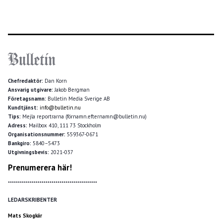
Chefredaktör:
Dan Korn
Ansvarig utgivare:
Jakob Bergman
Företagsnamn:
Bulletin Media Sverige AB
Kundtjänst:
info@bulletin.nu
Tips:
Mejla reportrarna (förnamn.efternamn@bulletin.nu)
Adress:
Mailbox 410, 111 73 Stockholm
Organisationsnummer:
559367-0671
Bankgiro:
5840–5473
Utgivningsbevis:
2021-037
Prenumerera här!
*********************************************
LEDARSKRIBENTER
Mats Skogkär