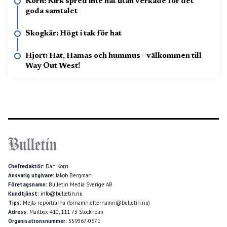
Korn: Kirk spred inte hat utan verkade för det
goda samtalet
Skogkär: Högt i tak för hat
Hjort: Hat, Hamas och hummus - välkommen till
Way Out West!
Chefredaktör:
Dan Korn
Ansvarig utgivare:
Jakob Bergman
Företagsnamn:
Bulletin Media Sverige AB
Kundtjänst:
info@bulletin.nu
Tips:
Mejla reportrarna (förnamn.efternamn@bulletin.nu)
Adress:
Mailbox 410, 111 73 Stockholm
Organisationsnummer:
559367-0671