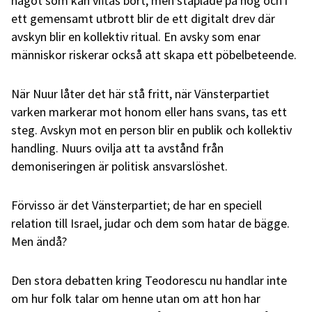
något som kan viftas bort, men staplade på hög och i
ett gemensamt utbrott blir de ett digitalt drev där
avskyn blir en kollektiv ritual. En avsky som enar
människor riskerar också att skapa ett pöbelbeteende.
När Nuur låter det här stå fritt, när Vänsterpartiet
varken markerar mot honom eller hans svans, tas ett
steg. Avskyn mot en person blir en publik och kollektiv
handling. Nuurs ovilja att ta avstånd från
demoniseringen är politisk ansvarslöshet.
Förvisso är det Vänsterpartiet; de har en speciell
relation till Israel, judar och dem som hatar de bägge.
Men ändå?
Den stora debatten kring Teodorescu nu handlar inte
om hur folk talar om henne utan om att hon har