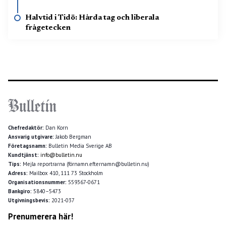
Halvtid i Tidö: Hårda tag och liberala
frågetecken
Chefredaktör:
Dan Korn
Ansvarig utgivare:
Jakob Bergman
Företagsnamn:
Bulletin Media Sverige AB
Kundtjänst:
info@bulletin.nu
Tips:
Mejla reportrarna (förnamn.efternamn@bulletin.nu)
Adress:
Mailbox 410, 111 73 Stockholm
Organisationsnummer:
559367-0671
Bankgiro:
5840–5473
Utgivningsbevis:
2021-037
Prenumerera här!