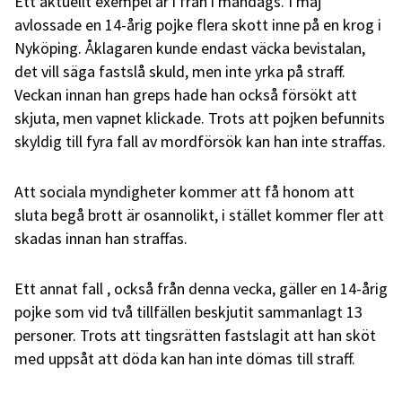
Ett aktuellt exempel är i från i måndags. I maj
avlossade en 14-årig pojke flera skott inne på en krog i
Nyköping. Åklagaren kunde endast väcka bevistalan,
det vill säga fastslå skuld, men inte yrka på straff.
Veckan innan han greps hade han också försökt att
skjuta, men vapnet klickade. Trots att pojken befunnits
skyldig till fyra fall av mordförsök kan han inte straffas.
Att sociala myndigheter kommer att få honom att
sluta begå brott är osannolikt, i stället kommer fler att
skadas innan han straffas.
Ett annat fall , också från denna vecka, gäller en 14-årig
pojke som vid två tillfällen beskjutit sammanlagt 13
personer. Trots att tingsrätten fastslagit att han sköt
med uppsåt att döda kan han inte dömas till straff.