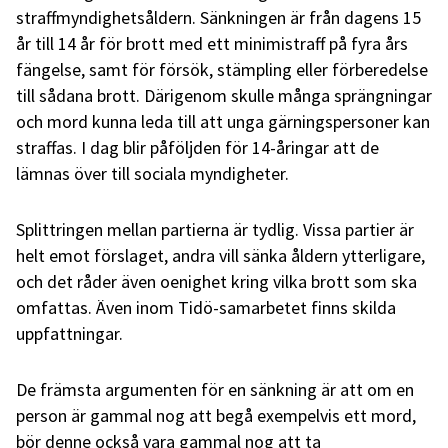
straffmyndighetsåldern. Sänkningen är från dagens 15
år till 14 år för brott med ett minimistraff på fyra års
fängelse, samt för försök, stämpling eller förberedelse
till sådana brott. Därigenom skulle många sprängningar
och mord kunna leda till att unga gärningspersoner kan
straffas. I dag blir påföljden för 14-åringar att de
lämnas över till sociala myndigheter.
Splittringen mellan partierna är tydlig. Vissa partier är
helt emot förslaget, andra vill sänka åldern ytterligare,
och det råder även oenighet kring vilka brott som ska
omfattas. Även inom Tidö-samarbetet finns skilda
uppfattningar.
De främsta argumenten för en sänkning är att om en
person är gammal nog att begå exempelvis ett mord,
bör denne också vara gammal nog att ta