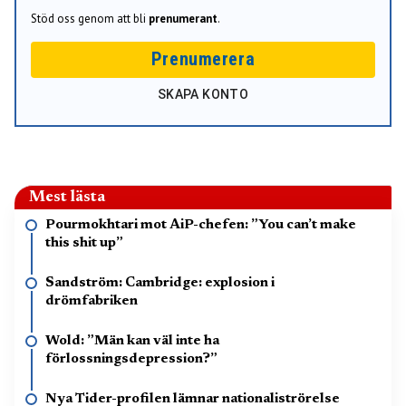
Stöd oss genom att bli
prenumerant
.
Prenumerera
SKAPA KONTO
Mest lästa
Pourmokhtari mot AiP-chefen: ”You can’t make
this shit up”
Sandström: Cambridge: explosion i
drömfabriken
Wold: ”Män kan väl inte ha
förlossningsdepression?”
Nya Tider-profilen lämnar nationaliströrelse