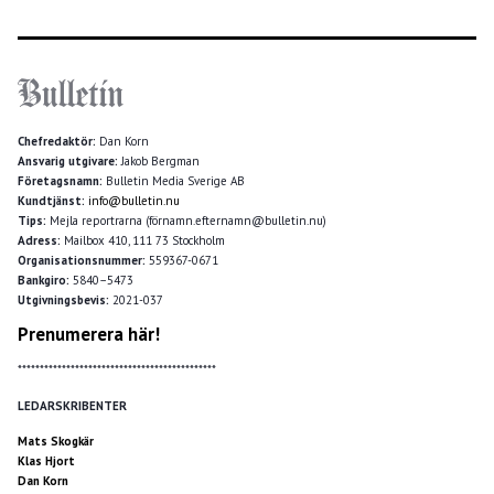
Chefredaktör:
Dan Korn
Ansvarig utgivare:
Jakob Bergman
Företagsnamn:
Bulletin Media Sverige AB
Kundtjänst:
info@bulletin.nu
Tips:
Mejla reportrarna (förnamn.efternamn@bulletin.nu)
Adress:
Mailbox 410, 111 73 Stockholm
Organisationsnummer:
559367-0671
Bankgiro:
5840–5473
Utgivningsbevis:
2021-037
Prenumerera här!
*********************************************
LEDARSKRIBENTER
Mats Skogkär
Klas Hjort
Dan Korn