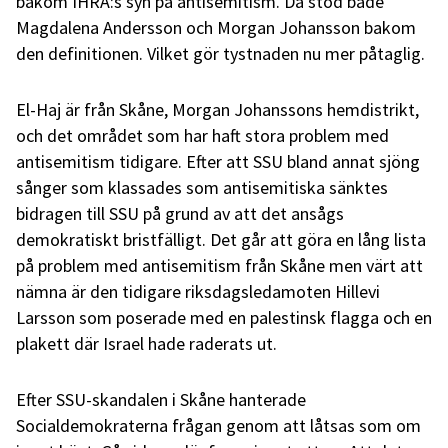
bakom IHRA:s syn på antisemitism. Då stod både
Magdalena Andersson och Morgan Johansson bakom
den definitionen. Vilket gör tystnaden nu mer påtaglig.
El-Haj är från Skåne, Morgan Johanssons hemdistrikt,
och det området som har haft stora problem med
antisemitism tidigare. Efter att SSU bland annat sjöng
sånger som klassades som antisemitiska sänktes
bidragen till SSU på grund av att det ansågs
demokratiskt bristfälligt. Det går att göra en lång lista
på problem med antisemitism från Skåne men värt att
nämna är den tidigare riksdagsledamoten Hillevi
Larsson som poserade med en palestinsk flagga och en
plakett där Israel hade raderats ut.
Efter SSU-skandalen i Skåne hanterade
Socialdemokraterna frågan genom att låtsas som om