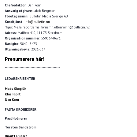
Chefredaktör:
Dan Korn
Ansvarig utgivare:
Jakob Bergman
Företagsnamn:
Bulletin Media Sverige AB
Kundtjänst:
info@bulletin.nu
Tips:
Mejla reportrarna (förnamn.efternamn@bulletin.nu)
Adress:
Mailbox 410, 111 73 Stockholm
Organisationsnummer:
559367-0671
Bankgiro:
5840–5473
Utgivningsbevis:
2021-037
Prenumerera här!
*********************************************
LEDARSKRIBENTER
Mats Skogkär
Klas Hjort
Dan Korn
FASTA KRÖNIKÖRER
Paul Holmgren
Torsten Sandström
Birgitta Sparf