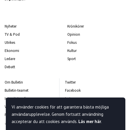
Nyheter
Krönikörer
TV & Pod
Opinion
Utrikes
Fokus
Ekonomi
Kultur
Ledare
Sport
Debatt
Om Bulletin
Twitter
Bulletin-teamet
Facebook
Integritetspolicy
Instagram
Vi använder cookies för att garantera bästa möjliga
Vanliga frågor och svar
Kontakta oss
användarupplevelse. Genom fortsatt användning
Rättelsepolicy
Nyhetsbrev
accepterar du att cookies används.
Läs mer här
.
Jobba hos oss