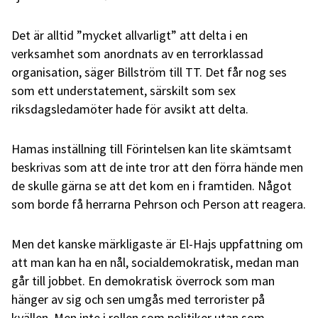
Det är alltid ”mycket allvarligt” att delta i en
verksamhet som anordnats av en terrorklassad
organisation, säger Billström till TT. Det får nog ses
som ett understatement, särskilt som sex
riksdagsledamöter hade för avsikt att delta.
Hamas inställning till Förintelsen kan lite skämtsamt
beskrivas som att de inte tror att den förra hände men
de skulle gärna se att det kom en i framtiden. Något
som borde få herrarna Pehrson och Person att reagera.
Men det kanske märkligaste är El-Hajs uppfattning om
att man kan ha en nål, socialdemokratisk, medan man
går till jobbet. En demokratisk överrock som man
hänger av sig och sen umgås med terrorister på
kvällen. Men inte i rollen som politiker utan som