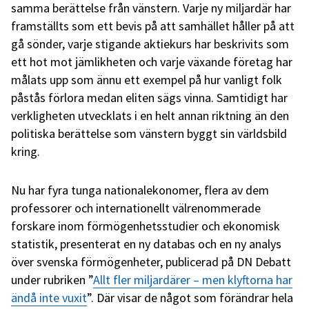
samma berättelse från vänstern. Varje ny miljardär har
framställts som ett bevis på att samhället håller på att
gå sönder, varje stigande aktiekurs har beskrivits som
ett hot mot jämlikheten och varje växande företag har
målats upp som ännu ett exempel på hur vanligt folk
påstås förlora medan eliten sägs vinna. Samtidigt har
verkligheten utvecklats i en helt annan riktning än den
politiska berättelse som vänstern byggt sin världsbild
kring.
Nu har fyra tunga nationalekonomer, flera av dem
professorer och internationellt välrenommerade
forskare inom förmögenhetsstudier och ekonomisk
statistik, presenterat en ny databas och en ny analys
över svenska förmögenheter, publicerad på DN Debatt
under rubriken ”
Allt fler miljardärer – men klyftorna har
ändå inte vuxit
”. Där visar de något som förändrar hela