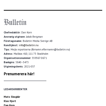
Chefredaktör:
Dan Korn
Ansvarig utgivare:
Jakob Bergman
Företagsnamn:
Bulletin Media Sverige AB
Kundtjänst:
info@bulletin.nu
Tips:
Mejla reportrarna (förnamn.efternamn@bulletin.nu)
Adress:
Mailbox 410, 111 73 Stockholm
Organisationsnummer:
559367-0671
Bankgiro:
5840–5473
Utgivningsbevis:
2021-037
Prenumerera här!
*********************************************
LEDARSKRIBENTER
Mats Skogkär
Klas Hjort
Dan Korn