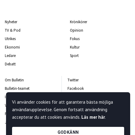
Nyheter
Krönikörer
TV & Pod
Opinion
Utrikes
Fokus
Ekonomi
Kultur
Ledare
Sport
Debatt
Om Bulletin
Twitter
Bulletin-teamet
Facebook
Integritetspolicy
Instagram
Vi använder cookies för att garantera bästa möjliga
Vanliga frågor och svar
Kontakta oss
användarupplevelse. Genom fortsatt användning
Rättelsepolicy
Nyhetsbrev
accepterar du att cookies används.
Läs mer här
.
Jobba hos oss
GODKÄNN