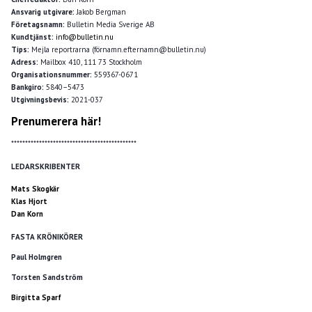
Ansvarig utgivare:
Jakob Bergman
Företagsnamn:
Bulletin Media Sverige AB
Kundtjänst:
info@bulletin.nu
Tips:
Mejla reportrarna (förnamn.efternamn@bulletin.nu)
Adress:
Mailbox 410, 111 73 Stockholm
Organisationsnummer:
559367-0671
Bankgiro:
5840–5473
Utgivningsbevis:
2021-037
Prenumerera här!
*********************************************
LEDARSKRIBENTER
Mats Skogkär
Klas Hjort
Dan Korn
FASTA KRÖNIKÖRER
Paul Holmgren
Torsten Sandström
Birgitta Sparf