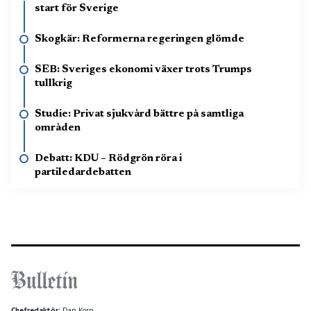
start för Sverige
Skogkär: Reformerna regeringen glömde
SEB: Sveriges ekonomi växer trots Trumps
tullkrig
Studie: Privat sjukvård bättre på samtliga
områden
Debatt: KDU – Rödgrön röra i
partiledardebatten
Chefredaktör:
Dan Korn