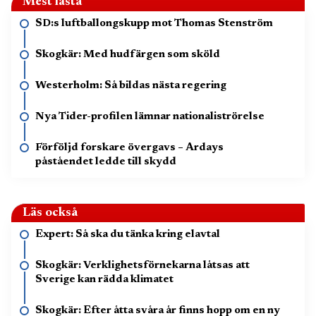
Mest lästa
SD:s luftballongskupp mot Thomas Stenström
Skogkär: Med hudfärgen som sköld
Westerholm: Så bildas nästa regering
Nya Tider-profilen lämnar nationaliströrelse
Förföljd forskare övergavs – Ardays
påståendet ledde till skydd
Läs också
Expert: Så ska du tänka kring elavtal
Skogkär: Verklighetsförnekarna låtsas att
Sverige kan rädda klimatet
Skogkär: Efter åtta svåra år finns hopp om en ny