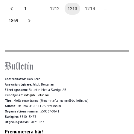
1
…
1212
1213
1214
…
1869
Chefredaktör:
Dan Korn
Ansvarig utgivare:
Jakob Bergman
Företagsnamn:
Bulletin Media Sverige AB
Kundtjänst:
info@bulletin.nu
Tips:
Mejla reportrarna (förnamn.efternamn@bulletin.nu)
Adress:
Mailbox 410, 111 73 Stockholm
Organisationsnummer:
559367-0671
Bankgiro:
5840–5473
Utgivningsbevis:
2021-037
Prenumerera här!