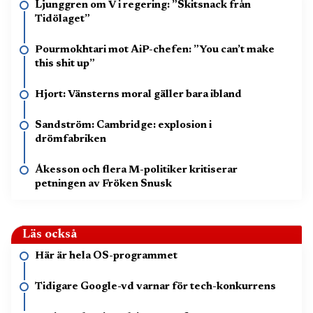
Ljunggren om V i regering: ”Skitsnack från
Tidölaget”
Pourmokhtari mot AiP-chefen: ”You can’t make
this shit up”
Hjort: Vänsterns moral gäller bara ibland
Sandström: Cambridge: explosion i
drömfabriken
Åkesson och flera M-politiker kritiserar
petningen av Fröken Snusk
Läs också
Här är hela OS-programmet
Tidigare Google-vd varnar för tech-konkurrens