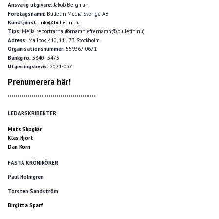
Ansvarig utgivare:
Jakob Bergman
Företagsnamn:
Bulletin Media Sverige AB
Kundtjänst:
info@bulletin.nu
Tips:
Mejla reportrarna (förnamn.efternamn@bulletin.nu)
Adress:
Mailbox 410, 111 73 Stockholm
Organisationsnummer:
559367-0671
Bankgiro:
5840–5473
Utgivningsbevis:
2021-037
Prenumerera här!
*********************************************
LEDARSKRIBENTER
Mats Skogkär
Klas Hjort
Dan Korn
FASTA KRÖNIKÖRER
Paul Holmgren
Torsten Sandström
Birgitta Sparf