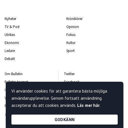
Nyheter
Krönikörer
TV & Pod
Opinion
Utrikes
Fokus
Ekonomi
Kultur
Ledare
Sport
Debatt
Om Bulletin
Twitter
Bulletin-teamet
Facebook
Integritetspolicy
Instagram
Vi använder cookies för att garantera bästa möjliga
Vanliga frågor och svar
användarupplevelse. Genom fortsatt användning
Kontakta oss
accepterar du att cookies används.
Läs mer här
.
Rättelsepolicy
Nyhetsbrev
Jobba hos oss
GODKÄNN