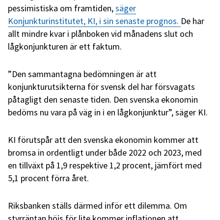
pessimistiska om framtiden,
säger
Konjunkturinstitutet, KI, i sin senaste prognos.
De har
allt mindre kvar i plånboken vid månadens slut och
lågkonjunkturen är ett faktum.
”Den sammantagna bedömningen är att
konjunkturutsikterna för svensk del har försvagats
påtagligt den senaste tiden. Den svenska ekonomin
bedöms nu vara på väg in i en lågkonjunktur”, säger KI.
KI förutspår att den svenska ekonomin kommer att
bromsa in ordentligt under både 2022 och 2023, med
en tillväxt på 1,9 respektive 1,2 procent, jämfört med
5,1 procent förra året.
Riksbanken ställs därmed inför ett dilemma. Om
styrräntan höjs för lite kommer inflationen att