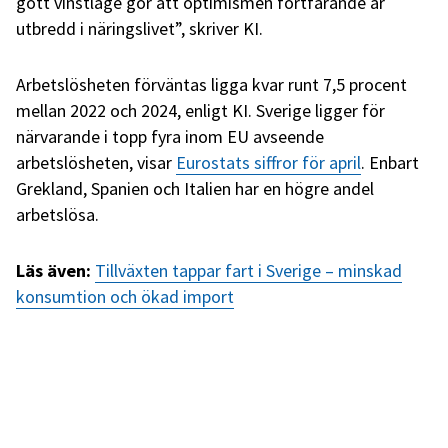
gott vinstläge gör att optimismen fortfarande är
utbredd i näringslivet”, skriver KI.
Arbetslösheten förväntas ligga kvar runt 7,5 procent
mellan 2022 och 2024, enligt KI. Sverige ligger för
närvarande i topp fyra inom EU avseende
arbetslösheten, visar
Eurostats siffror för april
. Enbart
Grekland, Spanien och Italien har en högre andel
arbetslösa.
Läs även:
Tillväxten tappar fart i Sverige – minskad
konsumtion och ökad import