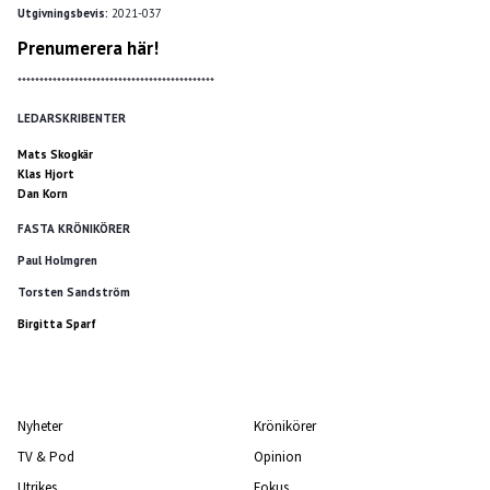
Utgivningsbevis:
2021-037
Prenumerera här!
*********************************************
LEDARSKRIBENTER
Mats Skogkär
Klas Hjort
Dan Korn
FASTA KRÖNIKÖRER
Paul Holmgren
Torsten Sandström
Birgitta Sparf
Nyheter
Krönikörer
TV & Pod
Opinion
Utrikes
Fokus