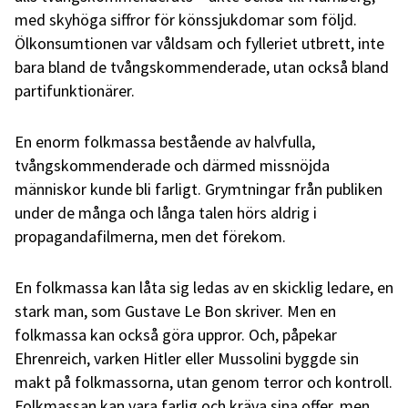
med skyhöga siffror för könssjukdomar som följd.
Ölkonsumtionen var våldsam och fylleriet utbrett, inte
bara bland de tvångskommenderade, utan också bland
partifunktionärer.
En enorm folkmassa bestående av halvfulla,
tvångskommenderade och därmed missnöjda
människor kunde bli farligt. Grymtningar från publiken
under de många och långa talen hörs aldrig i
propagandafilmerna, men det förekom.
En folkmassa kan låta sig ledas av en skicklig ledare, en
stark man, som Gustave Le Bon skriver. Men en
folkmassa kan också göra uppror. Och, påpekar
Ehrenreich, varken Hitler eller Mussolini byggde sin
makt på folkmassorna, utan genom terror och kontroll.
Folkmassan kan vara farlig och kräva sina offer, men