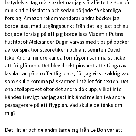
betydelse. Jag märkte det när jag själv läste Le Bon på
min kindle-läsplatta och sedan började få skamliga
förslag: Amazon rekommenderar andra böcker jag
borde läsa, med utgångspunkt från det jag läst och nu
började förslag på att jag borde läsa Vladimir Putins
husfilosof Aleksander Dugin varvas med tips på böcker
av konspirationsteoretikern och antisemiten David
Icke. Andra mindre kända förmågor i samma stil icke
att förglömma. Det blev direkt pinsamt att stänga av
läsplattan på en offentlig plats, för jag visste aldrig vad
som skulle komma på skärmen i stället för texten. Det
ena stolleprovet efter det andra dök upp, vilket inte
kändes trevligt när jag satt inklämd mellan två andra
passagerare på ett flygplan. Vad skulle de tänka om
mig?
Det Hitler och de andra lärde sig från Le Bon var att