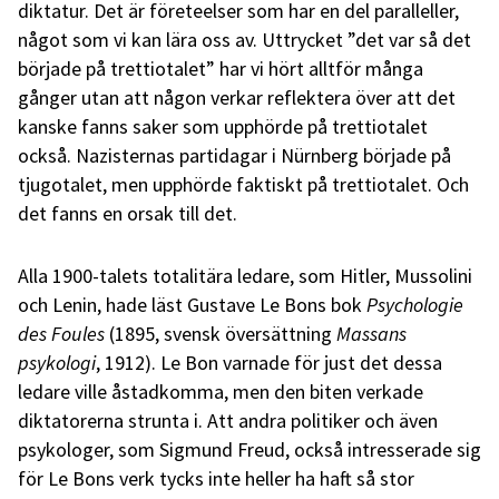
diktatur. Det är företeelser som har en del paralleller,
något som vi kan lära oss av. Uttrycket ”det var så det
började på trettiotalet” har vi hört alltför många
gånger utan att någon verkar reflektera över att det
kanske fanns saker som upphörde på trettiotalet
också. Nazisternas partidagar i Nürnberg började på
tjugotalet, men upphörde faktiskt på trettiotalet. Och
det fanns en orsak till det.
Alla 1900-talets totalitära ledare, som Hitler, Mussolini
och Lenin, hade läst Gustave Le Bons bok
Psychologie
des Foules
(1895, svensk översättning
Massans
psykologi
, 1912). Le Bon varnade för just det dessa
ledare ville åstadkomma, men den biten verkade
diktatorerna strunta i. Att andra politiker och även
psykologer, som Sigmund Freud, också intresserade sig
för Le Bons verk tycks inte heller ha haft så stor