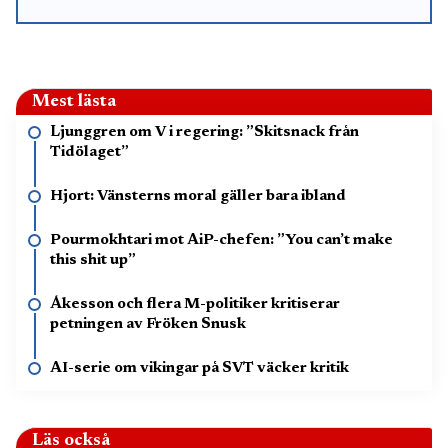
Mest lästa
Ljunggren om V i regering: ”Skitsnack från
Tidölaget”
Hjort: Vänsterns moral gäller bara ibland
Pourmokhtari mot AiP-chefen: ”You can’t make
this shit up”
Åkesson och flera M-politiker kritiserar
petningen av Fröken Snusk
AI-serie om vikingar på SVT väcker kritik
Läs också