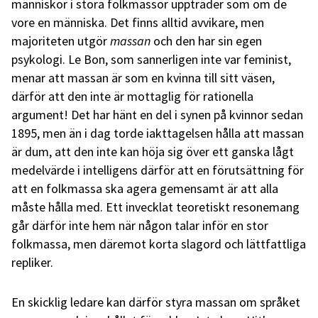
människor i stora folkmassor uppträder som om de
vore en människa. Det finns alltid avvikare, men
majoriteten utgör
massan
och den har sin egen
psykologi. Le Bon, som sannerligen inte var feminist,
menar att massan är som en kvinna till sitt väsen,
därför att den inte är mottaglig för rationella
argument! Det har hänt en del i synen på kvinnor sedan
1895, men än i dag torde iakttagelsen hålla att massan
är dum, att den inte kan höja sig över ett ganska lågt
medelvärde i intelligens därför att en förutsättning för
att en folkmassa ska agera gemensamt är att alla
måste hålla med. Ett invecklat teoretiskt resonemang
går därför inte hem när någon talar inför en stor
folkmassa, men däremot korta slagord och lättfattliga
repliker.
En skicklig ledare kan därför styra massan om språket