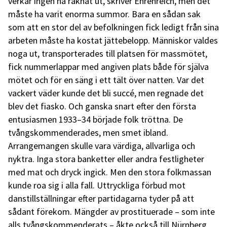
verkar ingen ha räknat ut, skriver Ehrenreich, men det
måste ha varit enorma summor. Bara en sådan sak
som att en stor del av befolkningen fick ledigt från sina
arbeten måste ha kostat jättebelopp. Människor valdes
noga ut, transporterades till platsen för massmötet,
fick nummerlappar med angiven plats både för själva
mötet och för en säng i ett tält över natten. Var det
vackert väder kunde det bli succé, men regnade det
blev det fiasko. Och ganska snart efter den första
entusiasmen 1933–34 började folk tröttna. De
tvångskommenderades, men smet ibland.
Arrangemangen skulle vara värdiga, allvarliga och
nyktra. Inga stora banketter eller andra festligheter
med mat och dryck ingick. Men den stora folkmassan
kunde roa sig i alla fall. Uttryckliga förbud mot
danstillställningar efter partidagarna tyder på att
sådant förekom. Mängder av prostituerade – som inte
alls tvångskommenderats – åkte också till Nürnberg,