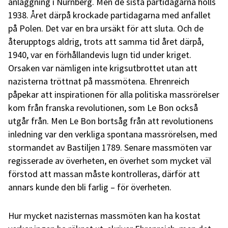
anläggning i Nürnberg. Men de sista partidagarna hölls
1938. Året därpå krockade partidagarna med anfallet
på Polen. Det var en bra ursäkt för att sluta. Och de
återupptogs aldrig, trots att samma tid året därpå,
1940, var en förhållandevis lugn tid under kriget.
Orsaken var nämligen inte krigsutbrottet utan att
nazisterna tröttnat på massmötena. Ehrenreich
påpekar att inspirationen för alla politiska massrörelser
kom från franska revolutionen, som Le Bon också
utgår från. Men Le Bon bortsåg från att revolutionens
inledning var den verkliga spontana massrörelsen, med
stormandet av Bastiljen 1789. Senare massmöten var
regisserade av överheten, en överhet som mycket väl
förstod att massan måste kontrolleras, därför att
annars kunde den bli farlig – för överheten.
Hur mycket nazisternas massmöten kan ha kostat