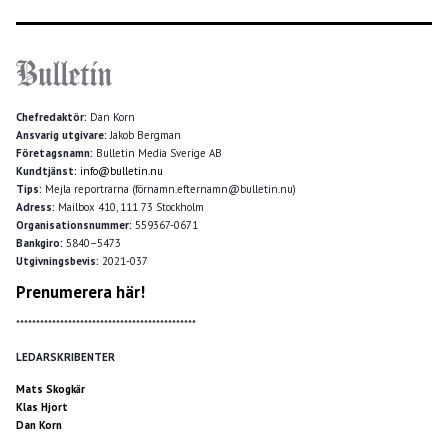
Chefredaktör:
Dan Korn
Ansvarig utgivare:
Jakob Bergman
Företagsnamn:
Bulletin Media Sverige AB
Kundtjänst:
info@bulletin.nu
Tips:
Mejla reportrarna (förnamn.efternamn@bulletin.nu)
Adress:
Mailbox 410, 111 73 Stockholm
Organisationsnummer:
559367-0671
Bankgiro:
5840–5473
Utgivningsbevis:
2021-037
Prenumerera här!
*********************************************
LEDARSKRIBENTER
Mats Skogkär
Klas Hjort
Dan Korn