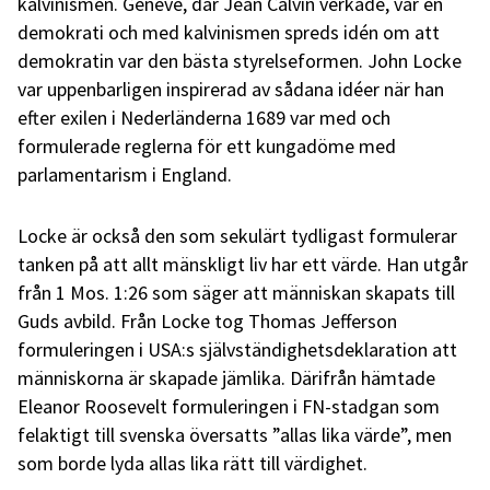
kalvinismen. Genève, där Jean Calvin verkade, var en
demokrati och med kalvinismen spreds idén om att
demokratin var den bästa styrelseformen. John Locke
var uppenbarligen inspirerad av sådana idéer när han
efter exilen i Nederländerna 1689 var med och
formulerade reglerna för ett kungadöme med
parlamentarism i England.
Locke är också den som sekulärt tydligast formulerar
tanken på att allt mänskligt liv har ett värde. Han utgår
från 1 Mos. 1:26 som säger att människan skapats till
Guds avbild. Från Locke tog Thomas Jefferson
formuleringen i USA:s självständighetsdeklaration att
människorna är skapade jämlika. Därifrån hämtade
Eleanor Roosevelt formuleringen i FN-stadgan som
felaktigt till svenska översatts ”allas lika värde”, men
som borde lyda allas lika rätt till värdighet.