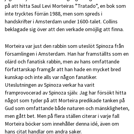
på att hitta Saul Levi Morteiras ”Tratado”, en bok som
inte trycktes förrän 1988, men som spreds i
handskrifter i Amsterdam under 1600-talet. Collins
beklagade sig över att den verkade omöjlig att finna.
Morteira var just den rabbin som uteslöt Spinoza från
församlingen i Amsterdam. Han har framställts som en
olärd och fanatisk rabbin, men av hans omfattande
författarskap framgår att han hade en mycket bred
kunskap och inte alls var någon fanatiker.
Uteslutningen av Spinoza verkar ha varit
framprovocerad av Spinoza själv. Jag har försökt hitta
något som tyder på att Morteira predikade tanken på
Gud som omfattande både naturen och mänskligheten,
men gått bet. Men på flera ställen citerar i varje fall
Morteira böcker som innehåller denna idé, även om
hans citat handlar om andra saker.