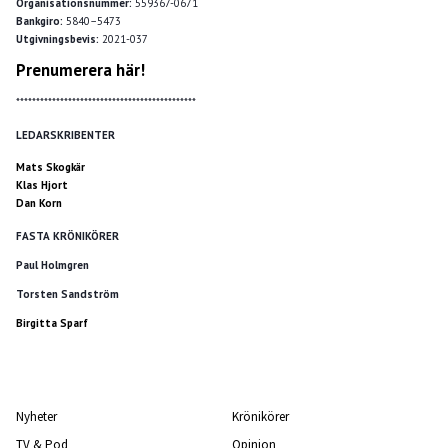
Organisationsnummer:
559367-0671
Bankgiro:
5840–5473
Utgivningsbevis:
2021-037
Prenumerera här!
*********************************************
LEDARSKRIBENTER
Mats Skogkär
Klas Hjort
Dan Korn
FASTA KRÖNIKÖRER
Paul Holmgren
Torsten Sandström
Birgitta Sparf
Nyheter
Krönikörer
TV & Pod
Opinion