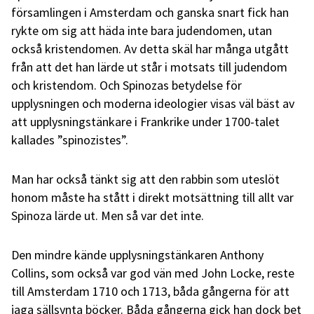
församlingen i Amsterdam och ganska snart fick han
rykte om sig att häda inte bara judendomen, utan
också kristendomen. Av detta skäl har många utgått
från att det han lärde ut står i motsats till judendom
och kristendom. Och Spinozas betydelse för
upplysningen och moderna ideologier visas väl bäst av
att upplysningstänkare i Frankrike under 1700-talet
kallades ”spinozistes”.
Man har också tänkt sig att den rabbin som uteslöt
honom måste ha stått i direkt motsättning till allt var
Spinoza lärde ut. Men så var det inte.
Den mindre kände upplysningstänkaren Anthony
Collins, som också var god vän med John Locke, reste
till Amsterdam 1710 och 1713, båda gångerna för att
jaga sällsynta böcker. Båda gångerna gick han dock bet