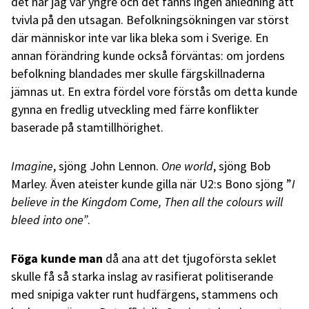
det när jag var yngre och det fanns ingen anledning att
tvivla på den utsagan. Befolkningsökningen var störst
där människor inte var lika bleka som i Sverige. En
annan förändring kunde också förväntas: om jordens
befolkning blandades mer skulle färgskillnaderna
jämnas ut. En extra fördel vore förstås om detta kunde
gynna en fredlig utveckling med färre konflikter
baserade på stamtillhörighet.
Imagine
, sjöng John Lennon.
One world
, sjöng Bob
Marley. Även ateister kunde gilla när U2:s Bono sjöng ”
I
believe in the Kingdom Come, Then all the colours will
bleed into one”
.
Föga kunde man
då ana att det tjugoförsta seklet
skulle få så starka inslag av rasifierat politiserande
med snipiga vakter runt hudfärgens, stammens och