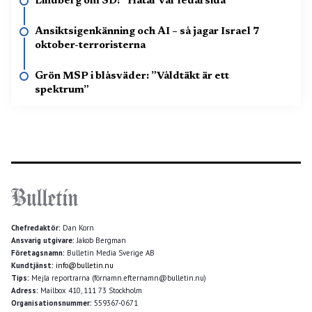
Lindberg om SD: ”Hatar vår ledarsida”
Ansiktsigenkänning och AI – så jagar Israel 7
oktober-terroristerna
Grön MSP i blåsväder: ”Våldtäkt är ett
spektrum”
Chefredaktör:
Dan Korn
Ansvarig utgivare:
Jakob Bergman
Företagsnamn:
Bulletin Media Sverige AB
Kundtjänst:
info@bulletin.nu
Tips:
Mejla reportrarna (förnamn.efternamn@bulletin.nu)
Adress:
Mailbox 410, 111 73 Stockholm
Organisationsnummer:
559367-0671