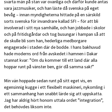
svarta män på stan var ovanliga och därför kunde antas
vara jazzmusiker, och han läste då svenska på eget
bevåg – innan myndigheterna hittade på en särskild
sorts svenska för invandrare kallad SFI – för att bli
involverad i sitt nya samhälle, och han jobbade i skolor
och på fritidsgårdar och tog busungar i hampan så att
de skulle bli som han, hederliga medborgare
engagerade i staden där de bodde. I hans bakhuvud
hade moderns ord från avskedet i hamnen i Dakar
stannat kvar: ”Om du kommer till ett land där alla
hoppar runt på vänster ben, gör då samma sak!”
Min vän hoppade sedan runt på sitt eget vis, en
egensinnig kugge i ett flexibelt maskineri, nykomling i
ett sammanhang han snabbt lärde sig att uppskatta.
Jag har aldrig hört honom uttala ordet ”integration”,
det behövdes liksom inte.