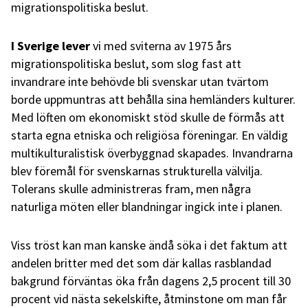
migrationspolitiska beslut.
I Sverige lever
vi
med sviterna av 1975 års
migrationspolitiska beslut, som slog fast att
invandrare inte behövde bli svenskar utan tvärtom
borde uppmuntras att behålla sina hemländers kulturer.
Med löften om ekonomiskt stöd skulle de förmås att
starta egna etniska och religiösa föreningar. En väldig
multikulturalistisk överbyggnad skapades. Invandrarna
blev föremål för svenskarnas strukturella välvilja.
Tolerans skulle administreras fram, men några
naturliga möten eller blandningar ingick inte i planen.
Viss tröst kan man kanske ändå söka i det faktum att
andelen britter med det som där kallas rasblandad
bakgrund förväntas öka från dagens 2,5 procent till 30
procent vid nästa sekelskifte, åtminstone om man får