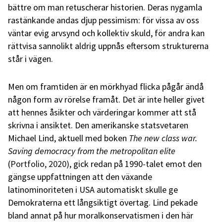
bättre om man retuscherar historien. Deras nygamla
rastänkande andas djup pessimism: för vissa av oss
väntar evig arvsynd och kollektiv skuld, för andra kan
rättvisa sannolikt aldrig uppnås eftersom strukturerna
står i vägen.
Men om framtiden är en mörkhyad flicka pågår ändå
någon form av rörelse framåt. Det är inte heller givet
att hennes åsikter och värderingar kommer att stå
skrivna i ansiktet. Den
amerikanske statsvetaren
Michael Lind, aktuell med boken
The new class war.
Saving democracy from the metropolitan elite
(
Portfolio, 2020)
, gick redan på 1990-talet emot den
gängse uppfattningen att den växande
latinominoriteten i USA automatiskt skulle ge
Demokraterna ett långsiktigt övertag. Lind pekade
bland annat på hur moralkonservatismen i den här