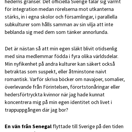
hederns gränser. Det officiella Sverige talar sig varmt
för integration medan rörelserna mot utkanterna
stärks, in i egna skolor och församlingar, i parallella
subkulturer som hålls samman av sin vilja att inte
beblanda sig med dem som tänker annorlunda.
Det är nästan så att min egen släkt blivit otidsenlig
med sina medlemmar födda i fyra olika världsdelar.
Min nyfikenhet på andra kulturer kan säkert också
betraktas som suspekt, eller åtminstone naivt
romantisk. Varför skriva böcker om navajoer, somalier,
överlevande från Förintelsen, förortstonåringar eller
hedersförtryckta kvinnor när jag hade kunnat
koncentrera mig på min egen identitet och livet i
trappuppgången där jag bor?
En vän från Senegal
flyttade till Sverige på den tiden