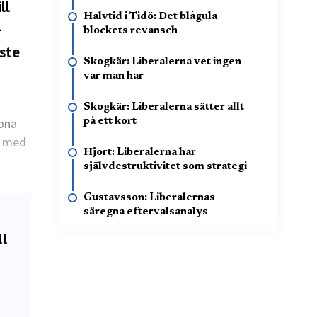
ll
Halvtid i Tidö: Det blågula
–
blockets revansch
åste
Skogkär: Liberalerna vet ingen
var man har
Skogkär: Liberalerna sätter allt
mona
på ett kort
r med
Hjort: Liberalerna har
självdestruktivitet som strategi
Gustavsson: Liberalernas
säregna eftervalsanalys
ll