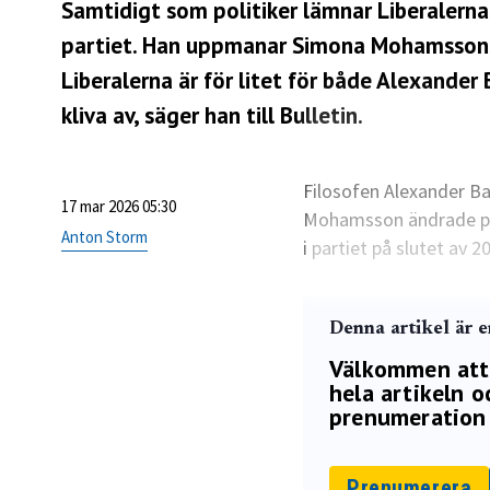
Samtidigt som politiker lämnar Liberalerna
partiet. Han uppmanar Simona Mohamssons kri
Liberalerna är för litet för både Alexande
kliva av, säger han till Bulletin.
Filosofen Alexander Ba
17 mar 2026 05:30
Mohamsson ändrade par
Anton Storm
i partiet på slutet av 2
Denna artikel är 
Välkommen att p
hela artikeln oc
prenumeration 
Prenumerera