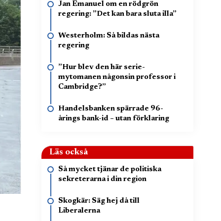
Jan Emanuel om en rödgrön
regering: ”Det kan bara sluta illa”
Westerholm: Så bildas nästa
regering
”Hur blev den här serie-
mytomanen någonsin professor i
Cambridge?”
Handelsbanken spärrade 96-
årings bank-id – utan förklaring
Läs också
Så mycket tjänar de politiska
sekreterarna i din region
Skogkär: Säg hej då till
Liberalerna