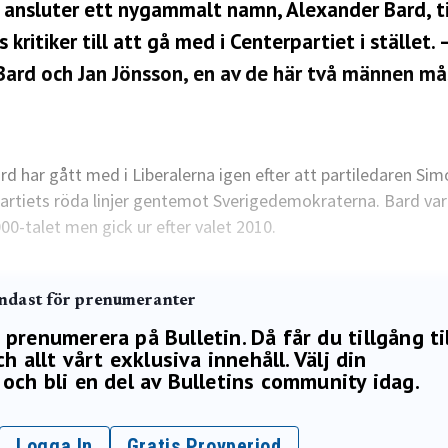
 ansluter ett nygammalt namn, Alexander Bard, ti
tiker till att gå med i Centerpartiet i stället. 
r Bard och Jan Jönsson, en av de här två männen m
rd har gått med i Liberalerna igen efter att partiledaren Si
tiets röda linjer gentemot Sverigedemokraterna. Bard va
000-talet men gick ur efter valet 2010.
endast för prenumeranter
renumerera på Bulletin. Då får du tillgång ti
h allt vårt exklusiva innehåll. Välj din
och bli en del av Bulletins community idag.
Logga In
Gratis Provperiod