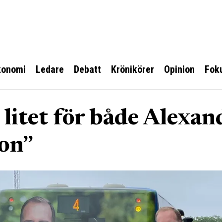
konomi
Ledare
Debatt
Krönikörer
Opinion
Fok
 litet för både Alexan
son”