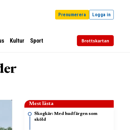
Prenumerera
Logga in
us
Kultur
Sport
Brottskartan
der
Mest lästa
Skogkär: Med hudfärgen som
sköld