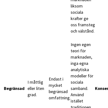
liksom
sociala
krafter ge
oss framsteg
och välstånd.
Ingen egen
teori för
marknaden,
inga egna
analytiska
modeller för
Endast i
I måttlig
sociala
mycket
Begränsad
eller liten
samband.
Konse
begränsad
grad.
Använd
omfattning.
istället
traditionen