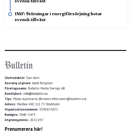
svensk tillväxt
IMF: Störningar i energiförsörjning hotar
svensk tillväxt
Chefredaktör:
Dan Korn
Ansvarig utgivare:
Jakob Bergman
Företagsnamn:
Bulletin Media Sverige AB
Kundtjänst:
info@bulletin.nu
Tips:
Mejla reportrarna (förnamn.efternamn@bulletin.nu)
Adress:
Mailbox 410, 111 73 Stockholm
Organisationsnummer:
559367-0671
Bankgiro:
5840–5473
Utgivningsbevis:
2021-037
Prenumerera här!