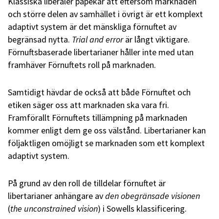
Klassiska liberaler påpekar att eftersom marknaden
och större delen av samhället i övrigt är ett komplext
adaptivt system är det mänskliga förnuftet av
begränsad nytta.
Trial and error
är långt viktigare.
Förnuftsbaserade libertarianer håller inte med utan
framhäver Förnuftets roll på marknaden.
Samtidigt hävdar de också att både Förnuftet och
etiken säger oss att marknaden ska vara fri.
Framförallt Förnuftets tillämpning på marknaden
kommer enligt dem ge oss välstånd. Libertarianer kan
följaktligen omöjligt se marknaden som ett komplext
adaptivt system.
På grund av den roll de tilldelar förnuftet är
libertarianer anhängare av
den obegränsade visionen
(
the unconstrained vision
) i Sowells klassificering.