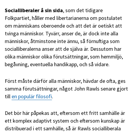
Socialliberaler å sin sida
, som det tidigare
Folkpartiet, håller med libertarianerna om postulatet
om människans oberoende och att det är oetiskt att
tvinga människor. Tyvärr, anser de, är dock inte alla
människor, åtminstone inte ännu, så förnuftiga som
socialliberalerna anser att de själva är. Dessutom har
olika människor olika förutsättningar, som hemmiljö,
begåvning, eventuella handikapp, och så vidare.
Först måste därför alla människor, hävdar de ofta, ges
samma förutsättningar, något John Rawls senare gjort
till
en populär filosofi
.
Det bör här påpekas att, eftersom ett fritt samhälle är
ett komplex adaptivt system och eftersom kunskap är
distribuerad i ett samhälle, så är Rawls socialliberala