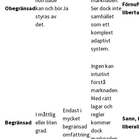
hon både
marknaden.
Förnuf
Obegränsad
kan och bör
Ja
Ser dock inte
libert
styras av
samhället
det.
som ett
komplext
adaptivt
system.
Ingen kan
intuitivt
förstå
marknaden.
Med rätt
lagar och
Endast i
I måttlig
regler
mycket
Sann, 
Begränsad
eller liten
kommer
begränsad
libera
grad.
dock
omfattning.
marknaden