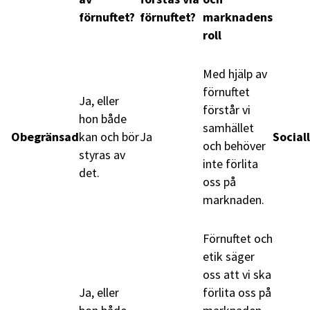
förnuftet?
förnuftet?
marknadens
roll
Med hjälp av
förnuftet
Ja, eller
förstår vi
hon både
samhället
Obegränsad
kan och bör
Ja
Social
och behöver
styras av
inte förlita
det.
oss på
marknaden.
Förnuftet och
etik säger
oss att vi ska
Ja, eller
förlita oss på