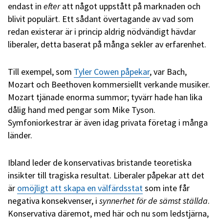
endast in
efter
att något uppstått på marknaden och
blivit populärt. Ett sådant övertagande av vad som
redan existerar är i princip aldrig nödvändigt hävdar
liberaler, detta baserat på många sekler av erfarenhet.
Till exempel, som
Tyler Cowen påpekar
, var Bach,
Mozart och Beethoven kommersiellt verkande musiker.
Mozart tjänade enorma summor; tyvärr hade han lika
dålig hand med pengar som Mike Tyson.
Symfoniorkestrar är även idag privata företag i många
länder.
Ibland leder de konservativas bristande teoretiska
insikter till tragiska resultat. Liberaler påpekar att det
är
omöjligt att skapa en välfärdsstat
som inte får
negativa konsekvenser, i
synnerhet för de sämst ställda
.
Konservativa däremot, med här och nu som ledstjärna,