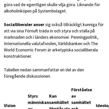
göra vad de egentligen skulle vilja göra. Liknande för
alkoholinköpen på Systembolaget.
Socialliberaler anser
sig också tillräckligt kunniga för
att via sina Förnuft träda in och styra och ställa på
marknaden och i länders ekonomier. Penningpolitik,
Internationella valutafonden, Världsbanken och The
World Economic Forum är arketypiska socialliberala
konstruktioner.
Tabellen nedan sammanfattar en del av den
föregående diskussionen.
Förståelse
Styrs
Kan
av
människan
samhället
samhället
Vision
Ideolo
av
förstås via
och