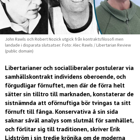
John Rawls och Robert Nozick utgick från kontraktsfilosofi men
landade i disparata slutsatser. Foto: Alec Rawls / Libertarian Review
(public domain)
Libertarianer och socialliberaler postulerar via
samhällskontrakt individens oberoende, och
förgudligar förnuftet, men där de förra helt
sätter sin tilltro till marknaden, konstaterar de
sistnämnda att oförnuftiga bör tvingas ta sitt
förnuft till fånga. Konservativa å sin sida
saknar såväl analys som slutmål för samhället,
och förlitar sig till traditionen, skriver Erik
Lidström i sin tredje krönika om de moderna