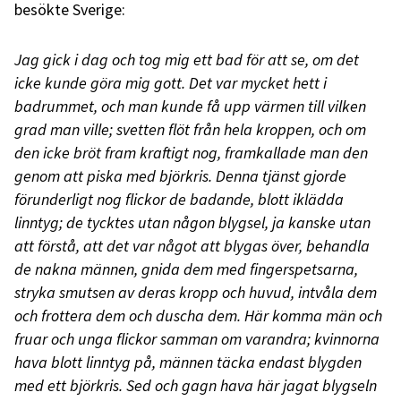
besökte Sverige:
Jag gick i dag och tog mig ett bad för att se, om det
icke kunde göra mig gott. Det var mycket hett i
badrummet, och man kunde få upp värmen till vilken
grad man ville; svetten flöt från hela kroppen, och om
den icke bröt fram kraftigt nog, framkallade man den
genom att piska med björkris. Denna tjänst gjorde
förunderligt nog flickor de badande, blott iklädda
linntyg; de tycktes utan någon blygsel, ja kanske utan
att förstå, att det var något att blygas över, behandla
de nakna männen, gnida dem med fingerspetsarna,
stryka smutsen av deras kropp och huvud, intvåla dem
och frottera dem och duscha dem. Här komma män och
fruar och unga flickor samman om varandra; kvinnorna
hava blott linntyg på, männen täcka endast blygden
med ett björkris. Sed och gagn hava här jagat blygseln