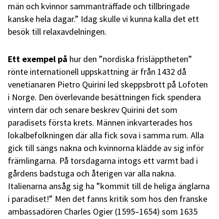
män och kvinnor sammanträffade och tillbringade
kanske hela dagar.” Idag skulle vi kunna kalla det ett
besök till relaxavdelningen.
Ett exempel på
hur den ”nordiska frisläpptheten”
rönte internationell uppskattning är från 1432 då
venetianaren Pietro Quirini led skeppsbrott på Lofoten
i Norge. Den överlevande besättningen fick spendera
vintern där och senare beskrev Quirini det som
paradisets första krets. Männen inkvarterades hos
lokalbefolkningen där alla fick sova i samma rum. Alla
gick till sängs nakna och kvinnorna klädde av sig inför
främlingarna. På torsdagarna intogs ett varmt bad i
gårdens badstuga och återigen var alla nakna.
Italienarna ansåg sig ha ”kommit till de heliga änglarna
i paradiset!” Men det fanns kritik som hos den franske
ambassadören Charles Ogier (1595–1654) som 1635