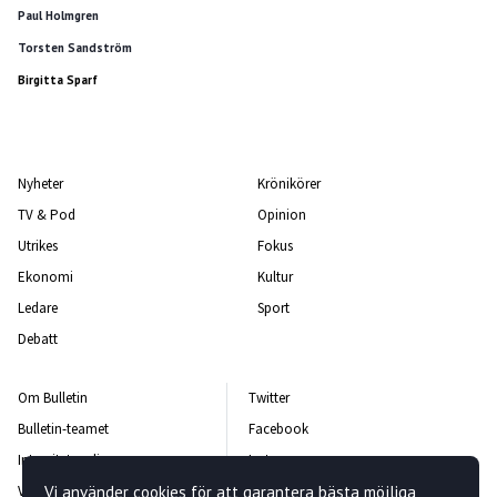
Paul Holmgren
Torsten Sandström
Birgitta Sparf
Nyheter
Krönikörer
TV & Pod
Opinion
Utrikes
Fokus
Ekonomi
Kultur
Ledare
Sport
Debatt
Om Bulletin
Twitter
Bulletin-teamet
Facebook
Integritetspolicy
Instagram
Vi använder cookies för att garantera bästa möjliga
Vanliga frågor och svar
Kontakta oss