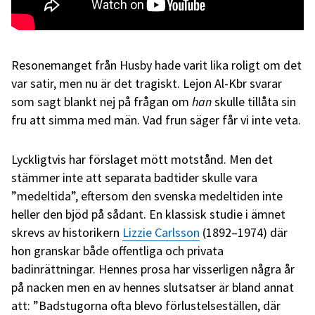
Resonemanget från Husby hade varit lika roligt om det
var satir, men nu är det tragiskt. Lejon Al-Kbr svarar
som sagt blankt nej på frågan om
han
skulle tillåta sin
fru att simma med män. Vad frun säger får vi inte veta.
Lyckligtvis har förslaget mött motstånd. Men det
stämmer inte att separata badtider skulle vara
”medeltida”, eftersom den svenska medeltiden inte
heller den bjöd på sådant. En klassisk studie i ämnet
skrevs av historikern
Lizzie Carlsson
(1892–1974) där
hon granskar både offentliga och privata
badinrättningar. Hennes prosa har visserligen några år
på nacken men en av hennes slutsatser är bland annat
att: ”Badstugorna ofta blevo förlustelseställen, där