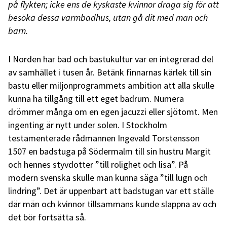
på flykten; icke ens de kyskaste kvinnor draga sig för att
besöka dessa varmbadhus, utan gå dit med man och
barn.
I Norden har bad och bastukultur var en integrerad del
av samhället i tusen år. Betänk finnarnas kärlek till sin
bastu eller miljonprogrammets ambition att alla skulle
kunna ha tillgång till ett eget badrum. Numera
drömmer många om en egen jacuzzi eller sjötomt. Men
ingenting är nytt under solen. I Stockholm
testamenterade rådmannen Ingevald Torstensson
1507 en badstuga på Södermalm till sin hustru Margit
och hennes styvdotter ”till rolighet och lisa”. På
modern svenska skulle man kunna säga ”till lugn och
lindring”. Det är uppenbart att badstugan var ett ställe
där män och kvinnor tillsammans kunde slappna av och
det bör fortsätta så.