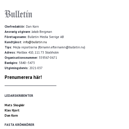
Chefredaktör:
Dan Korn
Ansvarig utgivare:
Jakob Bergman
Företagsnamn:
Bulletin Media Sverige AB
Kundtjänst:
info@bulletin.nu
Tips:
Mejla reportrarna (förnamn.efternamn@bulletin.nu)
Adress:
Mailbox 410, 111 73 Stockholm
Organisationsnummer:
559367-0671
Bankgiro:
5840–5473
Utgivningsbevis:
2021-037
Prenumerera här!
*********************************************
LEDARSKRIBENTER
Mats Skogkär
Klas Hjort
Dan Korn
FASTA KRÖNIKÖRER