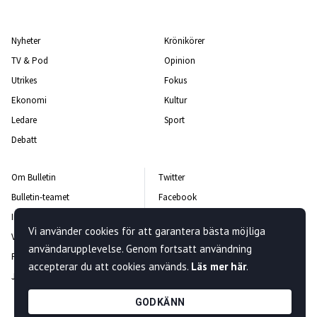
Nyheter
Krönikörer
TV & Pod
Opinion
Utrikes
Fokus
Ekonomi
Kultur
Ledare
Sport
Debatt
Om Bulletin
Twitter
Bulletin-teamet
Facebook
Integritetspolicy
Instagram
Vi använder cookies för att garantera bästa möjliga
Vanliga frågor och svar
Kontakta oss
användarupplevelse. Genom fortsatt användning
Rättelsepolicy
Nyhetsbrev
accepterar du att cookies används.
Läs mer här
.
Jobba hos oss
GODKÄNN