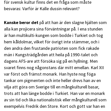
för svensk kultur finns det en fråga som måste
besvaras: Varför är Kalle dussin relevant?
Kanske beror det
på att han är den slagne hjälten som
alla kan projicera sina förväntningar på. I ena stunden
är han multikulti-kungen som bodde i Turkiet och tog
hem kåldolmar, vilket för övrigt inte stämmer, och i
den andra den frustande patrioten som fick rakade
män i Kungsträdgården att heila på 1990-talet och
dagens AFS-are att försöka sig på en hyllning. Men
svaret finns nog någonstans där mitt emellan. Karl XII
var först och främst monark. Han hyste nog föga
tankar om pigmenten och inte heller drevs han av en
vilja att göra om Sverige till en mångkulturell basar,
trots att han länge bodde i Turkiet. Han var en monark
av sin tid och lika nationalistisk eller mångkulturell som
exempelvis Fredrik den Store. Kort och gott var han en