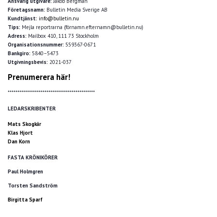
Ansvarig utgivare:
Jakob Bergman
Företagsnamn:
Bulletin Media Sverige AB
Kundtjänst:
info@bulletin.nu
Tips:
Mejla reportrarna (förnamn.efternamn@bulletin.nu)
Adress:
Mailbox 410, 111 73 Stockholm
Organisationsnummer:
559367-0671
Bankgiro:
5840–5473
Utgivningsbevis:
2021-037
Prenumerera här!
*********************************************
LEDARSKRIBENTER
Mats Skogkär
Klas Hjort
Dan Korn
FASTA KRÖNIKÖRER
Paul Holmgren
Torsten Sandström
Birgitta Sparf