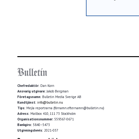
Chefredaktör:
Dan Korn
Ansvarig utgivare:
Jakob Bergman
Företagsnamn:
Bulletin Media Sverige AB
Kundtjänst:
info@bulletin.nu
Tips:
Mejla reportrarna (förnamn.efternamn@bulletin.nu)
Adress:
Mailbox 410, 111 73 Stockholm
Organisationsnummer:
559367-0671
Bankgiro:
5840–5473
Utgivningsbevis:
2021-037