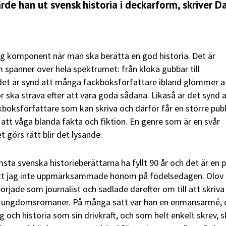
de han ut svensk historia i deckarform, skriver D
g komponent när man ska berätta en god historia. Det är
spänner över hela spektrumet: från kloka gubbar till
det är synd att många fackboksförfattare ibland glömmer a
r ska sträva efter att vara goda sådana. Likaså är det synd 
kboksförfattare som kan skriva och därför får en större publ
 att våga blanda fakta och fiktion. En genre som är en svår
 görs rätt blir det lysande.
ämsta svenska historieberättarna ha fyllt 90 år och det är en
 att jag inte uppmärksammade honom på födelsedagen. Olov
rjade som journalist och sadlade därefter om till att skriva
a ungdomsromaner. På många sätt var han en enmansarmé, 
 och historia som sin drivkraft, och som helt enkelt skrev, s