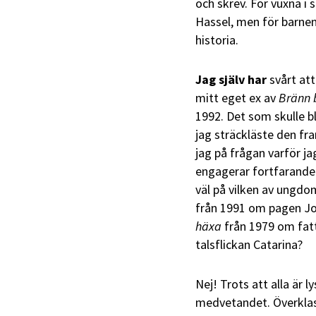
och skrev. För vuxna i
Hassel, men för barne
historia.
Jag själv har
svårt att
mitt eget ex av
Bränn 
1992. Det som skulle b
jag sträckläste den f
jag på frågan varför ja
engagerar fortfarande 
väl på vilken av ungd
från 1991 om pagen Jo
häxa
från 1979 om fat
talsflickan Catarina?
Nej! Trots att alla är 
medvetandet. Överklass