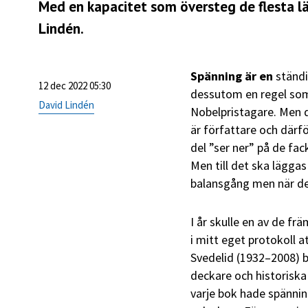
Med en kapacitet som översteg de flesta lär
Lindén.
Spänning är en
ständi
12 dec 2022 05:30
dessutom en regel som 
David Lindén
Nobelpristagare. Men 
är författare och därfö
del ”ser ner” på de fac
Men till det ska läggas
balansgång men när det
I år skulle en av de fr
i mitt eget protokoll
Svedelid (1932–2008) bö
deckare och historisk
varje bok hade spänning