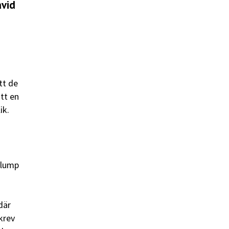
avid
tt de
att en
ik.
 plump
där
krev