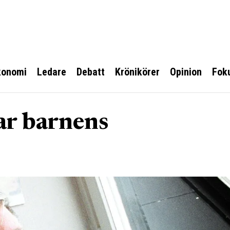
konomi
Ledare
Debatt
Krönikörer
Opinion
Fok
ar barnens