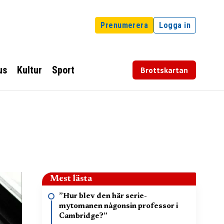
Prenumerera
Logga in
us
Kultur
Sport
Brottskartan
Mest lästa
”Hur blev den här serie-
mytomanen någonsin professor i
Cambridge?”