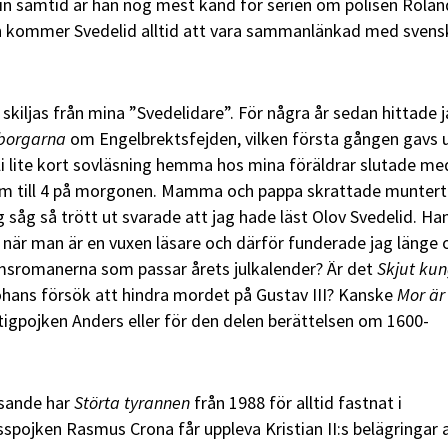
 sin samtid är han nog mest känd för serien om polisen Rolan
n kommer Svedelid alltid att vara sammanlänkad med svens
 skiljas från mina ”Svedelidare”. För några år sedan hittade 
borgarna
om Engelbrektsfejden, vilken första gången gavs 
li lite kort sovläsning hemma hos mina föräldrar slutade me
ram till 4 på morgonen. Mamma och pappa skrattade muntert
g såg så trött ut svarade att jag hade läst Olov Svedelid. Ha
när man är en vuxen läsare och därför funderade jag länge 
omsromanerna som passar årets julkalender? Är det
Skjut ku
hans försök att hindra mordet på Gustav III? Kanske
Mor är
tigpojken Anders eller för den delen berättelsen om 1600-
lysande har
Störta tyrannen
från 1988 för alltid fastnat i
pojken Rasmus Crona får uppleva Kristian II:s belägringar 