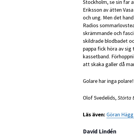
Stockholm, se sin far a
Eriksson av ätten Vasa
och ung. Men det handl
Radios sommarlovsteat
skrämmande och fascine
skildrade blodbadet och
pappa fick höra av sig 
kassetband. Förhoppning
att skaka galler då man
Golare har inga polare!
Olof Svedelids,
Störta
Läs även:
Göran Hägg l
David Lindén