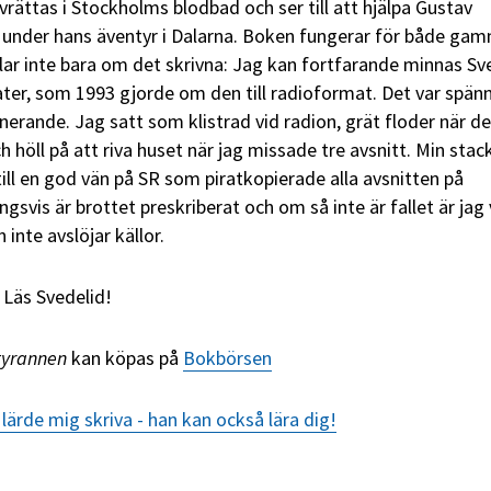
vrättas i Stockholms blodbad och ser till att hjälpa Gustav
 under hans äventyr i Dalarna. Boken fungerar för både ga
ar inte bara om det skrivna: Jag kan fortfarande minnas Sv
er, som 1993 gjorde om den till radioformat. Det var spän
rande. Jag satt som klistrad vid radion, grät floder när de
 höll på att riva huset när jag missade tre avsnitt. Min stac
till en god vän på SR som piratkopierade alla avsnitten på
svis är brottet preskriberat och om så inte är fallet är jag v
 inte avslöjar källor.
 Läs Svedelid!
 tyrannen
kan köpas på
Bokbörsen
ärde mig skriva - han kan också lära dig!