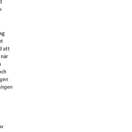
d
k
jag
ut
d att
 när
n
och
ngen
 ingen
av