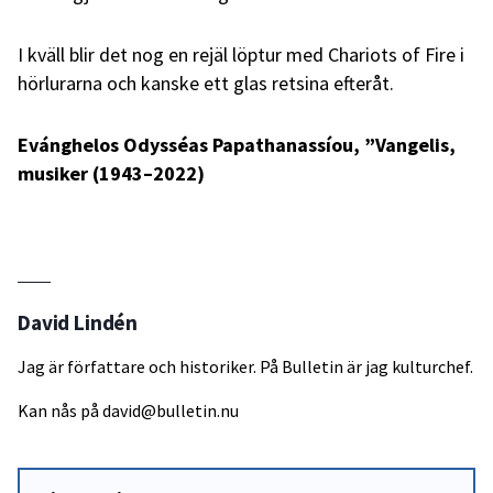
I kväll blir det nog en rejäl löptur med Chariots of Fire i
hörlurarna och kanske ett glas retsina efteråt.
Evánghelos Odysséas Papathanassíou, ”Vangelis,
musiker (1943–2022)
David Lindén
Jag är författare och historiker. På Bulletin är jag kulturchef.
Kan nås på
david@bulletin.nu