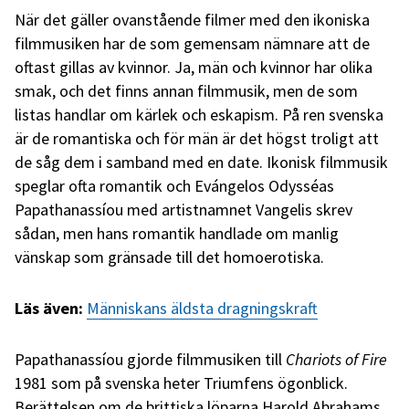
När det gäller ovanstående filmer med den ikoniska
filmmusiken har de som gemensam nämnare att de
oftast gillas av kvinnor. Ja, män och kvinnor har olika
smak, och det finns annan filmmusik, men de som
listas handlar om kärlek och eskapism. På ren svenska
är de romantiska och för män är det högst troligt att
de såg dem i samband med en date. Ikonisk filmmusik
speglar ofta romantik och Evángelos Odysséas
Papathanassíou med artistnamnet Vangelis skrev
sådan, men hans romantik handlade om manlig
vänskap som gränsade till det homoerotiska.
Läs även:
Människans äldsta dragningskraft
Papathanassíou gjorde filmmusiken till
Chariots of Fire
1981 som på svenska heter Triumfens ögonblick.
Berättelsen om de brittiska löparna Harold Abrahams