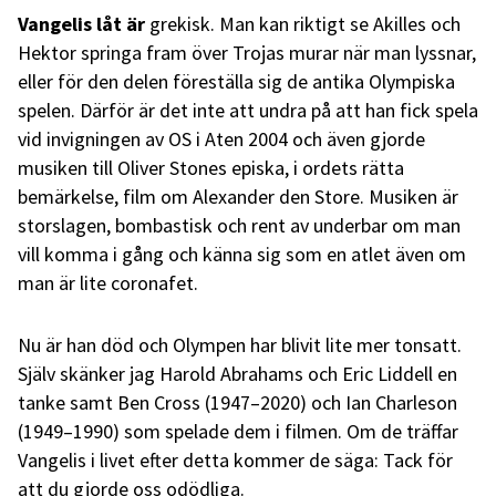
Vangelis låt är
grekisk. Man kan riktigt se Akilles och
Hektor springa fram över Trojas murar när man lyssnar,
eller för den delen föreställa sig de antika Olympiska
spelen. Därför är det inte att undra på att han fick spela
vid invigningen av OS i Aten 2004 och även gjorde
musiken till Oliver Stones episka, i ordets rätta
bemärkelse, film om Alexander den Store. Musiken är
storslagen, bombastisk och rent av underbar om man
vill komma i gång och känna sig som en atlet även om
man är lite coronafet.
Nu är han död och Olympen har blivit lite mer tonsatt.
Själv skänker jag Harold Abrahams och Eric Liddell en
tanke samt Ben Cross (1947–2020) och Ian Charleson
(1949–1990) som spelade dem i filmen. Om de träffar
Vangelis i livet efter detta kommer de säga: Tack för
att du gjorde oss odödliga.