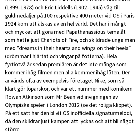
(1899–1978) och Eric Liddells (1902–1945) väg till
guldmedaljer på 100 respektive 400 meter vid OS i Paris
1924 kom att älskas av en hel värld. Det har i mångt
och mycket att göra med Papathanassíous temalåt
som hette just Chariots of Fire, och skildrade unga män
med ”dreams in their hearts and wings on their heels”
(drömmar i hjärtat och vingar på fötterna). Hela
fyrtiotvå år sedan premiären är det inte många som
kommer ihåg filmen men alla kommer ihåg låten. Den
används ofta av exempelvis företaget Nike, som så
klart gör löparskor, och var ett nummer med komikern
Rowan Atkinson som Mr Bean vid invigningen av
Olympiska spelen i London 2012 (se det roliga klippet).
På ett sätt har den blivit OS inofficiella signaturmelodi,
då den skildrar just kampen att lyckas och att bli något
större.