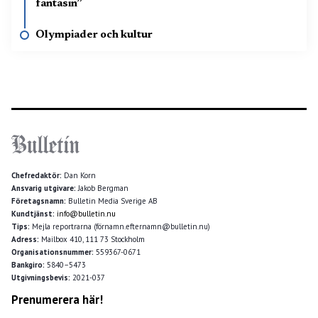
fantasin”
Olympiader och kultur
Chefredaktör:
Dan Korn
Ansvarig utgivare:
Jakob Bergman
Företagsnamn:
Bulletin Media Sverige AB
Kundtjänst:
info@bulletin.nu
Tips:
Mejla reportrarna (förnamn.efternamn@bulletin.nu)
Adress:
Mailbox 410, 111 73 Stockholm
Organisationsnummer:
559367-0671
Bankgiro:
5840–5473
Utgivningsbevis:
2021-037
Prenumerera här!