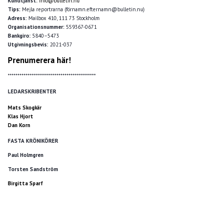
Kundtjänst:
info@bulletin.nu
Tips:
Mejla reportrarna (förnamn.efternamn@bulletin.nu)
Adress:
Mailbox 410, 111 73 Stockholm
Organisationsnummer:
559367-0671
Bankgiro:
5840–5473
Utgivningsbevis:
2021-037
Prenumerera här!
*********************************************
LEDARSKRIBENTER
Mats Skogkär
Klas Hjort
Dan Korn
FASTA KRÖNIKÖRER
Paul Holmgren
Torsten Sandström
Birgitta Sparf