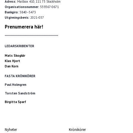
Adress:
Mailbox 410, 111 73 Stockholm
Organisationsnummer:
559367-0671
Bankgiro:
5840–5473
Utgivningsbevis:
2021-037
Prenumerera här!
*********************************************
LEDARSKRIBENTER
Mats Skogkär
Klas Hjort
Dan Korn
FASTA KRÖNIKÖRER
Paul Holmgren
Torsten Sandström
Birgitta Sparf
Nyheter
Krönikörer