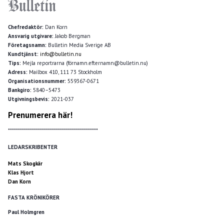
Chefredaktör:
Dan Korn
Ansvarig utgivare:
Jakob Bergman
Företagsnamn:
Bulletin Media Sverige AB
Kundtjänst:
info@bulletin.nu
Tips:
Mejla reportrarna (förnamn.efternamn@bulletin.nu)
Adress:
Mailbox 410, 111 73 Stockholm
Organisationsnummer:
559367-0671
Bankgiro:
5840–5473
Utgivningsbevis:
2021-037
Prenumerera här!
*********************************************
LEDARSKRIBENTER
Mats Skogkär
Klas Hjort
Dan Korn
FASTA KRÖNIKÖRER
Paul Holmgren