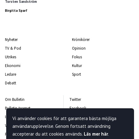
Torsten Sandström
Birgitta Sparf
Nyheter
Krönikörer
TV & Pod
Opinion
Utrikes
Fokus
Ekonomi
Kultur
Ledare
Sport
Debatt
Om Bulletin
Twitter
Bulletin-teamet
Facebook
Integritetspolicy
Instagram
Vi använder cookies för att garantera bästa möjliga
Vanliga frågor och svar
Kontakta oss
användarupplevelse. Genom fortsatt användning
accepterar du att cookies används.
Läs mer här
.
Rättelsepolicy
Nyhetsbrev