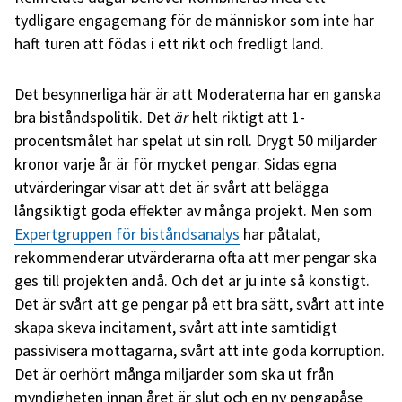
tydligare engagemang för de människor som inte har
haft turen att födas i ett rikt och fredligt land.
Det besynnerliga här är att Moderaterna har en ganska
bra biståndspolitik. Det
är
helt riktigt att 1-
procentsmålet har spelat ut sin roll. Drygt 50 miljarder
kronor varje år är för mycket pengar. Sidas egna
utvärderingar visar att det är svårt att belägga
långsiktigt goda effekter av många projekt. Men som
Expertgruppen för biståndsanalys
har påtalat,
rekommenderar utvärderarna ofta att mer pengar ska
ges till projekten ändå. Och det är ju inte så konstigt.
Det är svårt att ge pengar på ett bra sätt, svårt att inte
skapa skeva incitament, svårt att inte samtidigt
passivisera mottagarna, svårt att inte göda korruption.
Det är oerhört många miljarder som ska ut från
myndigheten innan året är slut och en ny pengapåse