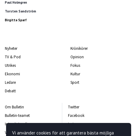
Paul Holmgren
Torsten Sandström
Birgitta Sparf
Nyheter
Krönikörer
TV & Pod
Opinion
Utrikes
Fokus
Ekonomi
Kultur
Ledare
Sport
Debatt
Om Bulletin
Twitter
Bulletin-teamet
Facebook
Integritetspolicy
Instagram
Vanliga frågor och svar
Vi använder cookies för att garantera bästa möjliga
Kontakta oss