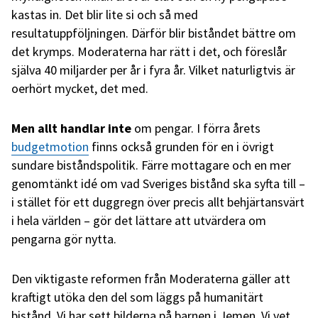
kastas in. Det blir lite si och så med
resultatuppföljningen. Därför blir biståndet bättre om
det krymps. Moderaterna har rätt i det, och föreslår
själva 40 miljarder per år i fyra år. Vilket naturligtvis är
oerhört mycket, det med.
Men allt handlar inte
om pengar. I förra årets
budgetmotion
finns också grunden för en i övrigt
sundare biståndspolitik. Färre mottagare och en mer
genomtänkt idé om vad Sveriges bistånd ska syfta till –
i stället för ett duggregn över precis allt behjärtansvärt
i hela världen – gör det lättare att utvärdera om
pengarna gör nytta.
Den viktigaste reformen från Moderaterna gäller att
kraftigt utöka den del som läggs på humanitärt
bistånd. Vi har sett bilderna på barnen i Jemen. Vi vet