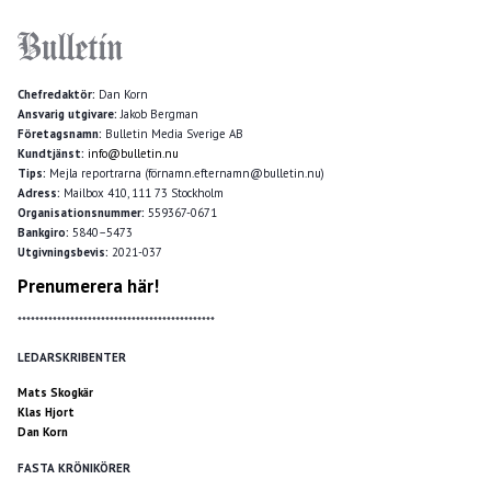
Chefredaktör:
Dan Korn
Ansvarig utgivare:
Jakob Bergman
Företagsnamn:
Bulletin Media Sverige AB
Kundtjänst:
info@bulletin.nu
Tips:
Mejla reportrarna (förnamn.efternamn@bulletin.nu)
Adress:
Mailbox 410, 111 73 Stockholm
Organisationsnummer:
559367-0671
Bankgiro:
5840–5473
Utgivningsbevis:
2021-037
Prenumerera här!
*********************************************
LEDARSKRIBENTER
Mats Skogkär
Klas Hjort
Dan Korn
FASTA KRÖNIKÖRER