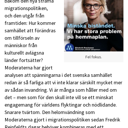
bakom den nya strama
migrationspolitiken,
och den utgår från
framtiden: Hur kommer
samhället att förändras
om tillförseln av
människor från
kulturellt avlägsna
Fel fokus.
länder fortsätter?
Moderaterna har gjort
analysen att spänningarna i det svenska samhället
redan är så farliga att vi inte klarar särskilt mycket mer
av sådan invandring. Vi är många som håller med om
det – men som för den skull inte vill se ett minskat
engagemang för världens flyktingar och nödlidande.
Snarare tvärtom. Den helomvändning som
Moderaterna gjort i migrationspolitiken sedan Fredrik
Reinfeldts dagar behöver kombineras med ett