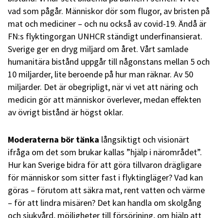
vad som pågår. Människor dör som flugor, av bristen på
mat och mediciner – och nu också av covid-19. Ändå är
FN:s flyktingorgan UNHCR ständigt underfinansierat.
Sverige ger en dryg miljard om året. Vårt samlade
humanitära bistånd uppgår till någonstans mellan 5 och
10 miljarder, lite beroende på hur man räknar. Av 50
miljarder. Det är obegripligt, när vi vet att näring och
medicin gör att människor överlever, medan effekten
av övrigt bistånd är högst oklar.
Moderaterna bör tänka
långsiktigt och visionärt
ifråga om det som brukar kallas ”hjälp i närområdet”.
Hur kan Sverige bidra för att göra tillvaron drägligare
för människor som sitter fast i flyktingläger? Vad kan
göras – förutom att säkra mat, rent vatten och värme
– för att lindra misären? Det kan handla om skolgång
och sjukvård, möjligheter till försörjning, om hjälp att