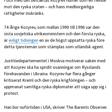
I och med det betraktas Kozyrev numer som en fiende
mot den ryska staten – och hans medborgerliga
rättigheter inskränks.
74-årige Kozyrev, som mellan 1990 till 1996 var den
sista sovjetiska utrikesministern och den första ryska,
är
enligt tidningen
en av de högst uppsatta ryska före
detta tjänstemän som stämplas som utländsk agent.
Justitiedepartementet i Moskva motiverar saken med
att Kozyrev ska ha spridit osanningar om Rysslands
förehavanden i Ukraina. Kozyrev har flera gånger
kritiserat Kreml och den ryska krigföringen – och
uppmanat samtliga ryska diplomater att säga upp sig i
protest.
Han bor nuförtiden i USA, skriver The Barents Observer.