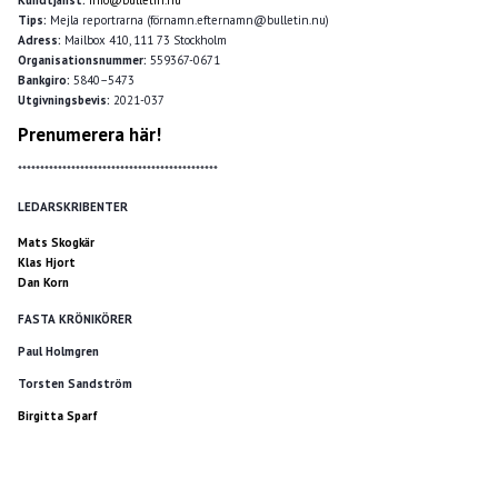
Tips:
Mejla reportrarna (förnamn.efternamn@bulletin.nu)
Adress:
Mailbox 410, 111 73 Stockholm
Organisationsnummer:
559367-0671
Bankgiro:
5840–5473
Utgivningsbevis:
2021-037
Prenumerera här!
*********************************************
LEDARSKRIBENTER
Mats Skogkär
Klas Hjort
Dan Korn
FASTA KRÖNIKÖRER
Paul Holmgren
Torsten Sandström
Birgitta Sparf