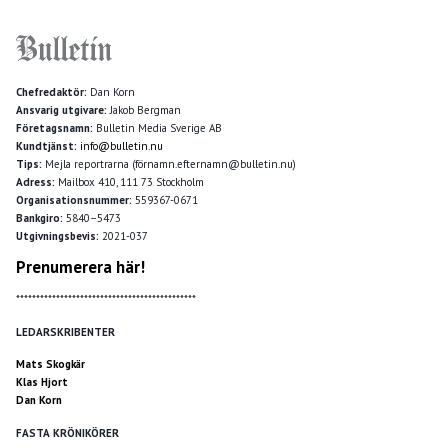
Chefredaktör:
Dan Korn
Ansvarig utgivare:
Jakob Bergman
Företagsnamn:
Bulletin Media Sverige AB
Kundtjänst:
info@bulletin.nu
Tips:
Mejla reportrarna (förnamn.efternamn@bulletin.nu)
Adress:
Mailbox 410, 111 73 Stockholm
Organisationsnummer:
559367-0671
Bankgiro:
5840–5473
Utgivningsbevis:
2021-037
Prenumerera här!
*********************************************
LEDARSKRIBENTER
Mats Skogkär
Klas Hjort
Dan Korn
FASTA KRÖNIKÖRER