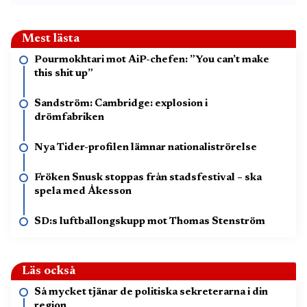
Mest lästa
Pourmokhtari mot AiP-chefen: ”You can’t make
this shit up”
Sandström: Cambridge: explosion i
drömfabriken
Nya Tider-profilen lämnar nationaliströrelse
Fröken Snusk stoppas från stadsfestival – ska
spela med Åkesson
SD:s luftballongskupp mot Thomas Stenström
Läs också
Så mycket tjänar de politiska sekreterarna i din
region