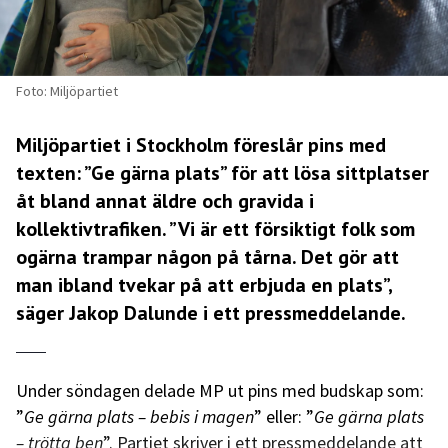
Foto: Miljöpartiet
Miljöpartiet i Stockholm föreslår pins med
texten: ”Ge gärna plats” för att lösa sittplatser
åt bland annat äldre och gravida i
kollektivtrafiken. ”Vi är ett försiktigt folk som
ogärna trampar någon på tårna. Det gör att
man ibland tvekar på att erbjuda en plats”,
säger Jakop Dalunde i ett pressmeddelande.
Under söndagen delade MP ut pins med budskap som:
”
Ge gärna plats – bebis i magen
” eller: ”
Ge gärna plats
– trötta ben
”. Partiet skriver i ett pressmeddelande att