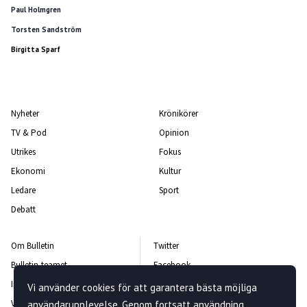
Paul Holmgren
Torsten Sandström
Birgitta Sparf
Nyheter
Krönikörer
TV & Pod
Opinion
Utrikes
Fokus
Ekonomi
Kultur
Ledare
Sport
Debatt
Om Bulletin
Twitter
Bulletin-teamet
Facebook
Integritetspolicy
Instagram
Vi använder cookies för att garantera bästa möjliga
Vanliga frågor och svar
Kontakta oss
användarupplevelse. Genom fortsatt användning