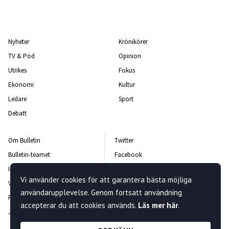
Nyheter
Krönikörer
TV & Pod
Opinion
Utrikes
Fokus
Ekonomi
Kultur
Ledare
Sport
Debatt
Om Bulletin
Twitter
Bulletin-teamet
Facebook
Integritetspolicy
Instagram
Vi använder cookies för att garantera bästa möjliga
Vanliga frågor och svar
Kontakta oss
användarupplevelse. Genom fortsatt användning
Rättelsepolicy
Nyhetsbrev
accepterar du att cookies används.
Läs mer här
.
Jobba hos oss