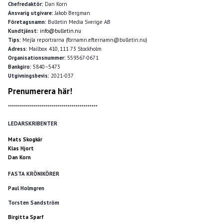
Chefredaktör:
Dan Korn
Ansvarig utgivare:
Jakob Bergman
Företagsnamn:
Bulletin Media Sverige AB
Kundtjänst:
info@bulletin.nu
Tips:
Mejla reportrarna (förnamn.efternamn@bulletin.nu)
Adress:
Mailbox 410, 111 73 Stockholm
Organisationsnummer:
559367-0671
Bankgiro:
5840–5473
Utgivningsbevis:
2021-037
Prenumerera här!
*********************************************
LEDARSKRIBENTER
Mats Skogkär
Klas Hjort
Dan Korn
FASTA KRÖNIKÖRER
Paul Holmgren
Torsten Sandström
Birgitta Sparf