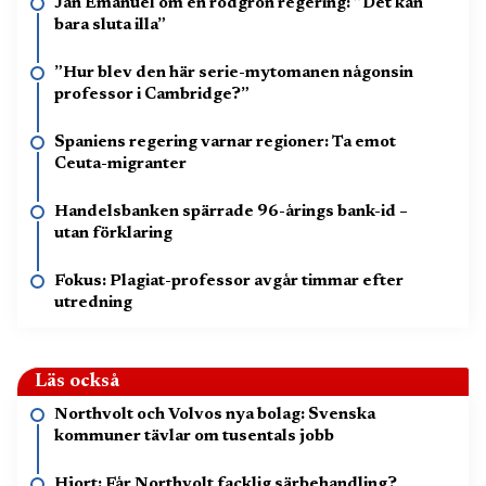
Jan Emanuel om en rödgrön regering: ”Det kan
bara sluta illa”
”Hur blev den här serie-mytomanen någonsin
professor i Cambridge?”
Spaniens regering varnar regioner: Ta emot
Ceuta-migranter
Handelsbanken spärrade 96-årings bank-id –
utan förklaring
Fokus: Plagiat-professor avgår timmar efter
utredning
Läs också
Northvolt och Volvos nya bolag: Svenska
kommuner tävlar om tusentals jobb
Hjort: Får Northvolt facklig särbehandling?