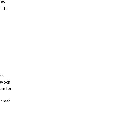
 av
 till
och
av och
rum för
er med