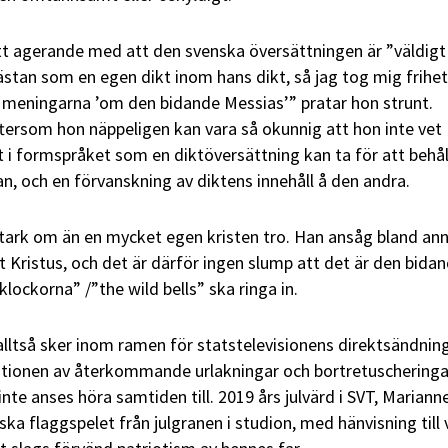
tt agerande med att den svenska översättningen är ”väldigt 
ästan som en egen dikt inom hans dikt, så jag tog mig frihe
ta meningarna ’om den bidande Messias’” pratar hon strunt.
tersom hon näppeligen kan vara så okunnig att hon inte vet
et i formspråket som en diktöversättning kan ta för att behål
an, och en förvanskning av diktens innehåll å den andra.
tark om än en mycket egen kristen tro. Han ansåg bland ann
 Kristus, och det är därför ingen slump att det är den bida
lockorna” /”the wild bells” ska ringa in.
lltså sker inom ramen för statstelevisionens direktsändning
tionen av återkommande urlakningar och bortretuscheringa
inte anses höra samtiden till. 2019 års julvärd i SVT, Mariann
ka flaggspelet från julgranen i studion, med hänvisning till