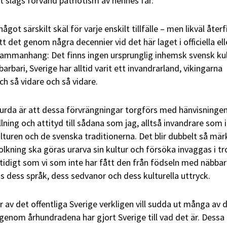
slags förvänd patriotism av hennes far.
något särskilt skäl för varje enskilt tillfälle – men likväl åter
tt det genom några decennier vid det här laget i officiella ell
mmanhang: Det finns ingen ursprunglig inhemsk svensk kul
arbari, Sverige har alltid varit ett invandrarland, vikingarna
ch så vidare och så vidare.
rda är att dessa förvrängningar torgförs med hänvisningen
ning och attityd till sådana som jag, alltså invandrare som i
lturen och de svenska traditionerna. Det blir dubbelt så mär
olkning ska göras urarva sin kultur och försöka invaggas i tr
mtidigt som vi som inte har fått den från födseln med näbbar
ss dess språk, dess sedvanor och dess kulturella uttryck.
 av det offentliga Sverige verkligen vill sudda ut många av 
 genom århundradena har gjort Sverige till vad det är. Dessa