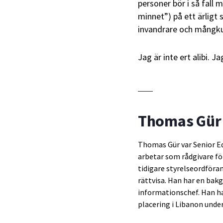
personer bör i så fall mo
minnet”) på ett ärligt 
invandrare och mångku
Jag är inte ert alibi. J
Thomas Gür
Thomas Gür var Senior Ed
arbetar som rådgivare fö
tidigare styrelseordföra
rättvisa. Han har en bakg
informationschef. Han ha
placering i Libanon unde