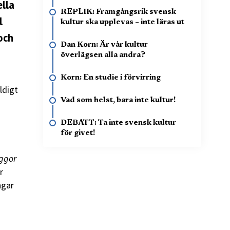
ella
REPLIK: Framgångsrik svensk
l
kultur ska upplevas – inte läras ut
och
Dan Korn: Är vår kultur
överlägsen alla andra?
Korn: En studie i förvirring
ldigt
Vad som helst, bara inte kultur!
DEBATT: Ta inte svensk kultur
för givet!
ggor
r
ngar