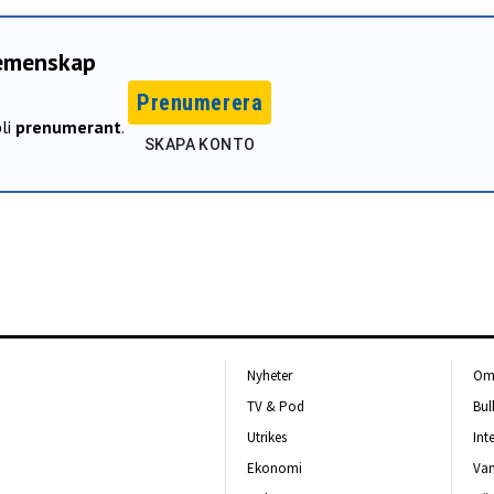
gemenskap
Prenumerera
li
prenumerant
.
SKAPA KONTO
Nyheter
Om 
TV & Pod
Bul
Utrikes
Int
Ekonomi
Van