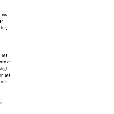
finns
er
tur,
 att
nte är
kligt
on att
 och
de