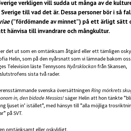
verige verkligen vill sudda ut många av de kultur
erige till vad det är. Dessa personer bör i så fal
riae
(”fördömande av minnet”) på ett ärligt sätt 
t hänvisa till invandrare och mångkultur.
ser det ut som en omtänksam åtgärd eller ett tämligen osky
Sofia Helin, som på den nyårsnatt som vi lämnade bakom oss
iges Television läste Tennysons
Nyårsklockan
från Skansen,
slutstrofens sista två rader.
verensstämmande svenska översättningen
Ring mörkrets sku
 honom in, den bidade Messias!
säger Helin att hon tänkte ”bli
ing ljuset in’ istället”, med hänsyn till ”alla möjliga trosriktni
ar” på SVT.
en omtänksamt eller oskyldigt.