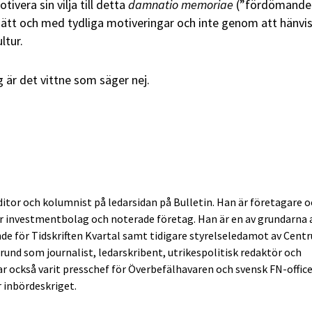
tivera sin vilja till detta
damnatio memoriae
(”fördömande
sätt och med tydliga motiveringar och inte genom att hänvisa
ltur.
ag är det vittne som säger nej.
itor och kolumnist på ledarsidan på Bulletin. Han är företagare 
r investmentbolag och noterade företag. Han är en av grundarna 
nde för Tidskriften Kvartal samt tidigare styrelseledamot av Cent
rund som journalist, ledarskribent, utrikespolitisk redaktör och
r också varit presschef för Överbefälhavaren och svensk FN-offic
r inbördeskriget.