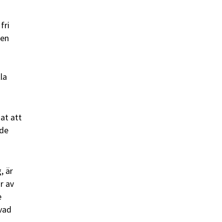
fri
ten
la
at att
nde
, är
r av
e
 vad