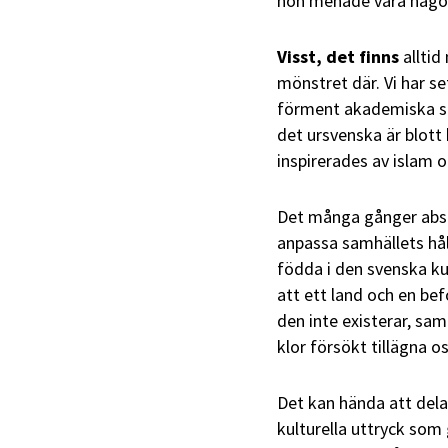
hon menade vara något 
Visst, det finns
alltid 
mönstret där. Vi har se
förment akademiska sa
det ursvenska är blott b
inspirerades av islam o
Det många gånger absu
anpassa samhällets håll
födda i den svenska ku
att ett land och en bef
den inte existerar, sa
klor försökt tillägna o
Det kan hända att delar
kulturella uttryck som