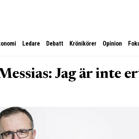
konomi
Ledare
Debatt
Krönikörer
Opinion
Fok
ssias: Jag är inte er