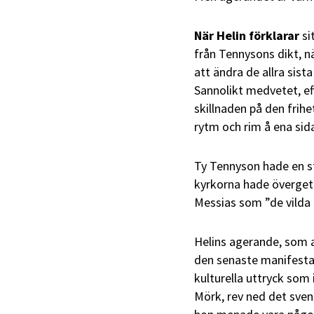
När Helin förklarar
si
från Tennysons dikt, n
att ändra de allra sis
Sannolikt medvetet, ef
skillnaden på den frih
rytm och rim å ena sid
Ty Tennyson hade en s
kyrkorna hade övergett
Messias som ”de vilda k
Helins agerande, som a
den senaste manifesta
kulturella uttryck som 
Mörk, rev ned det svens