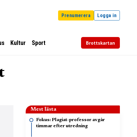
Prenumerera
Logga in
us
Kultur
Sport
Brottskartan
t
Mest lästa
Fokus: Plagiat-professor avgår
timmar efter utredning