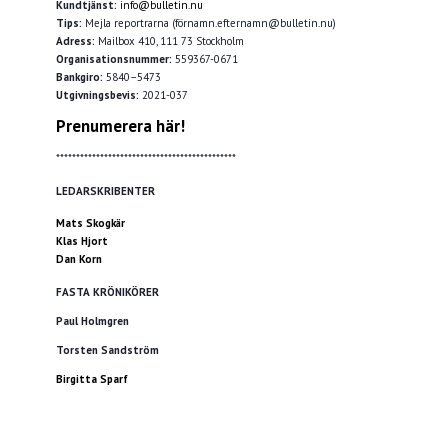
Kundtjänst:
info@bulletin.nu
Tips:
Mejla reportrarna (förnamn.efternamn@bulletin.nu)
Adress:
Mailbox 410, 111 73 Stockholm
Organisationsnummer:
559367-0671
Bankgiro:
5840–5473
Utgivningsbevis:
2021-037
Prenumerera här!
*********************************************
LEDARSKRIBENTER
Mats Skogkär
Klas Hjort
Dan Korn
FASTA KRÖNIKÖRER
Paul Holmgren
Torsten Sandström
Birgitta Sparf