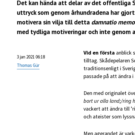
Det kan hända att delar av det offentliga S
uttryck som genom århundradena har gjort Sv
motivera sin vilja till detta
damnatio memo
med tydliga motiveringar och inte genom at
Vid en första
anblick 
3 jan 2021 06:18
tilltag. Skådepelaren 
Thomas Gür
traditionsenligt i Sver
passade på att ändra i 
Den med originalet ö
bort ur alla land;/ring
vackert att ändra till ’r
och ateister som lyssn
Men agerandet är vark