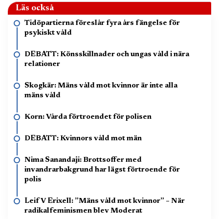
Läs också
Tidöpartierna föreslår fyra års fängelse för
psykiskt våld
DEBATT: Könsskillnader och ungas våld i nära
relationer
Skogkär: Mäns våld mot kvinnor är inte alla
mäns våld
Korn: Vårda förtroendet för polisen
DEBATT: Kvinnors våld mot män
Nima Sanandaji: Brottsoffer med
invandrarbakgrund har lägst förtroende för
polis
Leif V Erixell: ”Mäns våld mot kvinnor” – När
radikalfeminismen blev Moderat