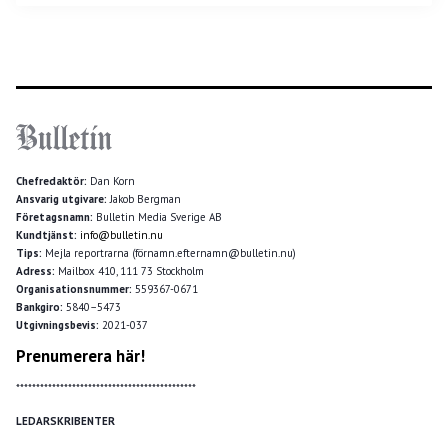
Chefredaktör:
Dan Korn
Ansvarig utgivare:
Jakob Bergman
Företagsnamn:
Bulletin Media Sverige AB
Kundtjänst:
info@bulletin.nu
Tips:
Mejla reportrarna (förnamn.efternamn@bulletin.nu)
Adress:
Mailbox 410, 111 73 Stockholm
Organisationsnummer:
559367-0671
Bankgiro:
5840–5473
Utgivningsbevis:
2021-037
Prenumerera här!
*********************************************
LEDARSKRIBENTER