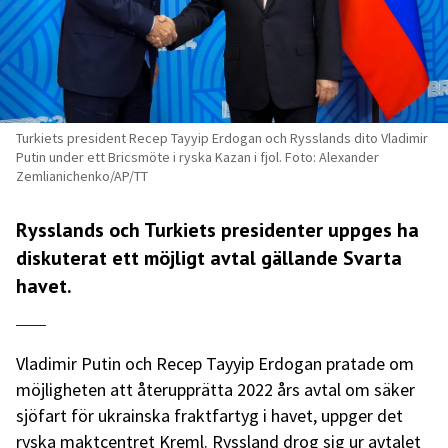
Turkiets president Recep Tayyip Erdogan och Rysslands dito Vladimir
Putin under ett Bricsmöte i ryska Kazan i fjol. Foto: Alexander
Zemlianichenko/AP/TT
Rysslands och Turkiets presidenter uppges ha
diskuterat ett möjligt avtal gällande Svarta
havet.
Vladimir Putin och Recep Tayyip Erdogan pratade om
möjligheten att återupprätta 2022 års avtal om säker
sjöfart för ukrainska fraktfartyg i havet, uppger det
ryska maktcentret Kreml. Ryssland drog sig ur avtalet