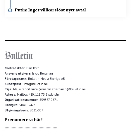
Putin: Inget villkorslöst nytt avtal
Chefredaktör:
Dan Korn
Ansvarig utgivare:
Jakob Bergman
Företagsnamn:
Bulletin Media Sverige AB
Kundtjänst:
info@bulletin.nu
Tips:
Mejla reportrarna (förnamn.efternamn@bulletin.nu)
Adress:
Mailbox 410, 111 73 Stockholm
Organisationsnummer:
559367-0671
Bankgiro:
5840–5473
Utgivningsbevis:
2021-037
Prenumerera här!
*********************************************