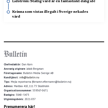
Lidström: Statlig vård är en fantastiskt dålig idé
Kvinna som vistas illegalt i Sverige nekades
vård
Chefredaktör:
Dan Korn
Ansvarig utgivare:
Jakob Bergman
Företagsnamn:
Bulletin Media Sverige AB
Kundtjänst:
info@bulletin.nu
Tips:
Mejla reportrarna (förnamn.efternamn@bulletin.nu)
Adress:
Mailbox 410, 111 73 Stockholm
Organisationsnummer:
559367-0671
Bankgiro:
5840–5473
Utgivningsbevis:
2021-037
Prenumerera här!