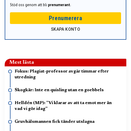
Stöd oss genom att bli
prenumerant
.
Prenumerera
SKAPA KONTO
Mest lästa
Fokus: Plagiat-professor avgår timmar efter
utredning
Skogkär: Inte en quisling utan en goebbels
Helldén (MP): ”Vi klarar av att ta emot mer än
vad vi gör idag”
Gruvhålsmannen fick tänder utslagna