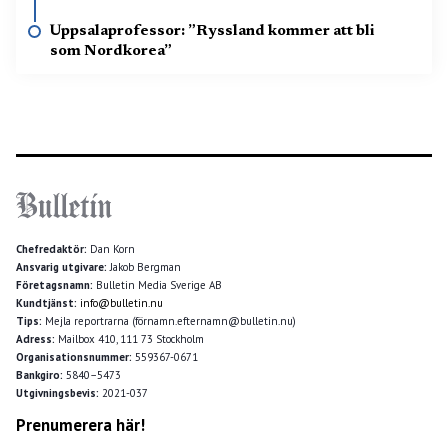
Uppsalaprofessor: ”Ryssland kommer att bli
som Nordkorea”
Chefredaktör:
Dan Korn
Ansvarig utgivare:
Jakob Bergman
Företagsnamn:
Bulletin Media Sverige AB
Kundtjänst:
info@bulletin.nu
Tips:
Mejla reportrarna (förnamn.efternamn@bulletin.nu)
Adress:
Mailbox 410, 111 73 Stockholm
Organisationsnummer:
559367-0671
Bankgiro:
5840–5473
Utgivningsbevis:
2021-037
Prenumerera här!